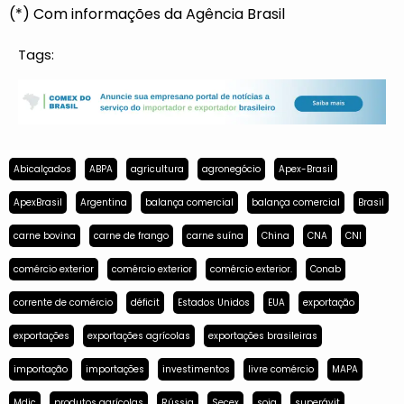
(*) Com informações da Agência Brasil
Tags:
Abicalçados
ABPA
agricultura
agronegócio
Apex-Brasil
ApexBrasil
Argentina
balança comercial
balança comercial
Brasil
carne bovina
carne de frango
carne suína
China
CNA
CNI
comércio exterior
comércio exterior
comércio exterior.
Conab
corrente de comércio
déficit
Estados Unidos
EUA
exportação
exportações
exportações agrícolas
exportações brasileiras
importação
importações
investimentos
livre comércio
MAPA
Mdic
produtos agrícolas
Rússia
Secex
soja
superávit