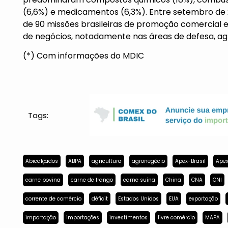
(6,6%) e medicamentos (6,3%). Entre setembro de 
de 90 missões brasileiras de promoção comercial e
de negócios, notadamente nas áreas de defesa, agr
(*) Com informações do MDIC
Tags:
Abicalçados
ABPA
agricultura
agronegócio
Apex-Brasil
Apex
carne bovina
carne de frango
carne suína
China
CNA
CNI
corrente de comércio
déficit
Estados Unidos
EUA
exportação
importação
importações
investimentos
livre comércio
MAPA