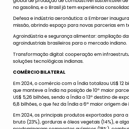
global de produção de combustível sustentável de a
na gasolina, e o Brasil já tem experiência consolida
Defesa e indústria aeronáutica: a Embraer inaugura
missão, abrindo espaço para novas parcerias em t
Agroindústria e segurança alimentar: ampliação d
agroindustriais brasileiros para o mercado indiano.
Transformação digital: cooperação em infraestrutura
soluções tecnológicas indianas.
COMÉRCIO BILATERAL
Em 2024, o comércio com a Índia totalizou US$ 12 b
que manteve a Índia na posição de 10º maior parce
US$ 5,26 bilhões, sendo a Índia o 13º destino de ex
6,8 bilhões, o que fez da Índia a 6ª maior origem de
Em 2024, os principais produtos exportados para a 
bruto (23%), gorduras e óleos vegetais (14%), e al
predominaram compostos químicos (18%), combustív