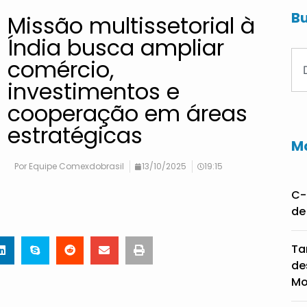
Bu
Missão multissetorial à
Índia busca ampliar
comércio,
investimentos e
cooperação em áreas
estratégicas
Ma
Por
Equipe Comexdobrasil
13/10/2025
19:15
C-
de
Ta
de
Mo