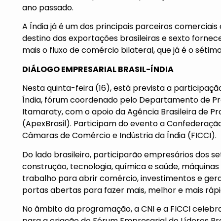
ano passado.
A Índia já é um dos principais parceiros comerciais
destino das exportações brasileiras e sexto fornece
mais o fluxo de comércio bilateral, que já é o sétimo
DIÁLOGO EMPRESARIAL BRASIL-ÍNDIA
Nesta quinta-feira (16), está prevista a participaç
Índia, fórum coordenado pelo Departamento de Pr
Itamaraty, com o apoio da Agência Brasileira de 
(ApexBrasil). Participam do evento a Confederação
Câmaras de Comércio e Indústria da Índia (FICCI).
Do lado brasileiro, participarão empresários dos s
construção, tecnologia, química e saúde, máquinas
trabalho para abrir comércio, investimentos e ger
portas abertas para fazer mais, melhor e mais rápid
No âmbito da programação, a CNI e a FICCI celeb
para a criação do Fórum Empresarial de Líderes B