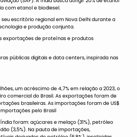
viação (SAF). A Índia busca atingir 20% de etanol
da com etanol e biodiesel.
 seu escritório regional em Nova Delhi durante a
ecnologia e produção conjunta.
as exportações de proteínas e produtos
s públicas digitais e data centers, inspirada nas
ilhões, um acréscimo de 4,7% em relação a 2023, o
iro comercial do Brasil. As exportações foram de
portações brasileiras. As importações foram de US$
 importações pelo Brasil
Índia foram: açúcares e melaço (31%), petróleo
godão (3,5%). Na pauta de importações,
eis derivados de petróleo (6,8%), inseticidas