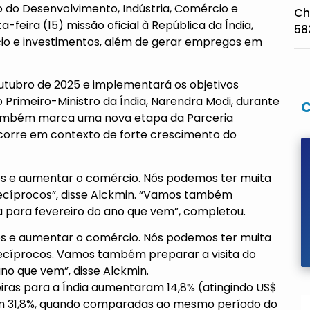
ro do Desenvolvimento, Indústria, Comércio e
Ch
a-feira (15) missão oficial à República da Índia,
58
cio e investimentos, além de gerar empregos em
outubro de 2025 e implementará os objetivos
 o Primeiro-Ministro da Índia, Narendra Modi, durante
. Também marca uma nova etapa da Parceria
 ocorre em contexto de forte crescimento do
dos e aumentar o comércio. Nós podemos ter muita
cíprocos”, disse Alckmin. “Vamos também
sta para fevereiro do ano que vem”, completou.
dos e aumentar o comércio. Nós podemos ter muita
cíprocos. Vamos também preparar a visita do
ano que vem”, disse Alckmin.
eiras para a Índia aumentaram 14,8% (atingindo US$
am 31,8%, quando comparadas ao mesmo período do