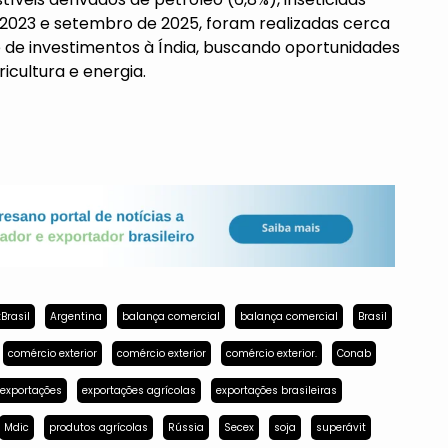
2023 e setembro de 2025, foram realizadas cerca
 de investimentos à Índia, buscando oportunidades
icultura e energia.
Brasil
Argentina
balança comercial
balança comercial
Brasil
comércio exterior
comércio exterior
comércio exterior.
Conab
exportações
exportações agrícolas
exportações brasileiras
Mdic
produtos agrícolas
Rússia
Secex
soja
superávit