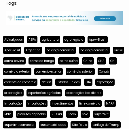
Tags:
Abicalçados
ABPA
agricultura
agronegócio
Apex-Brasil
ApexBrasil
Argentina
balança comercial
balança comercial
Brasil
carne bovina
carne de frango
carne suína
China
CNA
CNI
comércio exterior
comércio exterior
comércio exterior.
Conab
corrente de comércio
déficit
Estados Unidos
EUA
exportação
exportações
exportações agrícolas
exportações brasileiras
importação
importações
investimentos
livre comércio
MAPA
Mdic
produtos agrícolas
Rússia
Secex
soja
superávit
superávit comercial
sustentabilidade
São Paulo
tarifaço de Trump