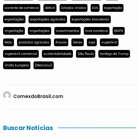
corrente de comércio
déficit
Estados Unidos
EUA
exportação
exportações
exportações agrícolas
exportações brasileiras
importação
importações
investimentos
livre comércio
MAPA
Mdic
produtos agrícolas
Rússia
Secex
soja
superávit
superávit comercial
sustentabilidade
São Paulo
tarifaço de Trump
União Europeia
[Mercosul]
ComexdoBrasil.com
Buscar Notícias