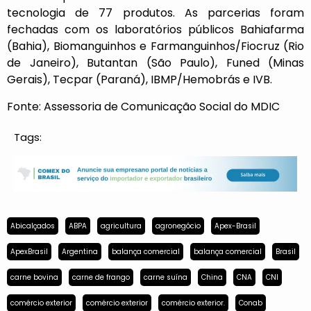
tecnologia de 77 produtos. As parcerias foram
fechadas com os laboratórios públicos Bahiafarma
(Bahia), Biomanguinhos e Farmanguinhos/Fiocruz (Rio
de Janeiro), Butantan (São Paulo), Funed (Minas
Gerais), Tecpar (Paraná), IBMP/Hemobrás e IVB.
Fonte: Assessoria de Comunicação Social do MDIC
Tags:
Abicalçados
ABPA
agricultura
agronegócio
Apex-Brasil
ApexBrasil
Argentina
balança comercial
balança comercial
Brasil
carne bovina
carne de frango
carne suína
China
CNA
CNI
comércio exterior
comércio exterior
comércio exterior.
Conab