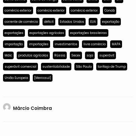
comércio exterior
comércio exterior
comércio exterior.
Conab
corrente de comércio
déficit
Estados Unidos
EUA
exportação
exportações
exportações agrícolas
exportações brasileiras
importação
importações
investimentos
livre comércio
MAPA
Mdic
produtos agrícolas
Rússia
Secex
soja
superávit
superávit comercial
sustentabilidade
São Paulo
tarifaço de Trump
União Europeia
[Mercosul]
Márcio Coimbra