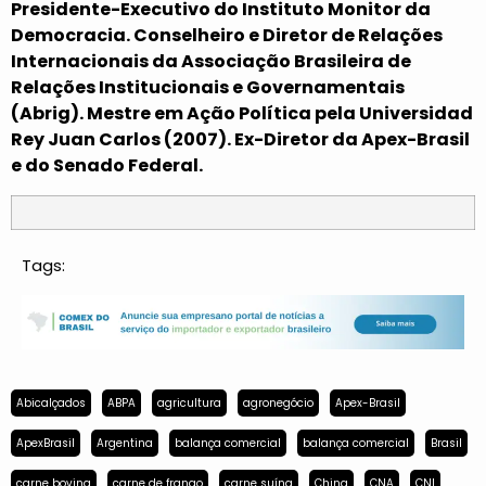
Presidente-Executivo do Instituto Monitor da
Democracia. Conselheiro e Diretor de Relações
Internacionais da Associação Brasileira de
Relações Institucionais e Governamentais
(Abrig). Mestre em Ação Política pela Universidad
Rey Juan Carlos (2007). Ex-Diretor da Apex-Brasil
e do Senado Federal.
Tags:
Abicalçados
ABPA
agricultura
agronegócio
Apex-Brasil
ApexBrasil
Argentina
balança comercial
balança comercial
Brasil
carne bovina
carne de frango
carne suína
China
CNA
CNI