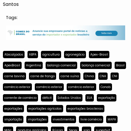
Santos
Tags:
Abicalçados
ABPA
agricultura
agronegócio
Apex-Brasil
ApexBrasil
Argentina
balança comercial
balança comercial
Brasil
carne bovina
carne de frango
carne suína
China
CNA
CNI
comércio exterior
comércio exterior
comércio exterior.
Conab
corrente de comércio
déficit
Estados Unidos
EUA
exportação
exportações
exportações agrícolas
exportações brasileiras
importação
importações
investimentos
livre comércio
MAPA
Mdic
produtos agrícolas
Rússia
Secex
soja
superávit