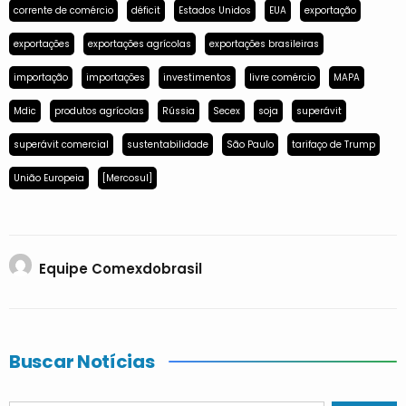
corrente de comércio
déficit
Estados Unidos
EUA
exportação
exportações
exportações agrícolas
exportações brasileiras
importação
importações
investimentos
livre comércio
MAPA
Mdic
produtos agrícolas
Rússia
Secex
soja
superávit
superávit comercial
sustentabilidade
São Paulo
tarifaço de Trump
União Europeia
[Mercosul]
Equipe Comexdobrasil
Buscar Notícias