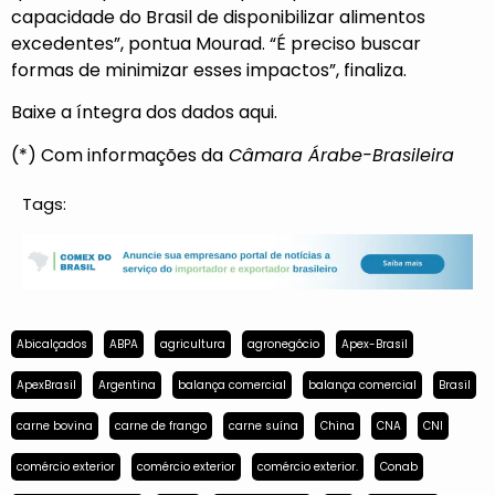
capacidade do Brasil de disponibilizar alimentos
excedentes”, pontua Mourad. “É preciso buscar
formas de minimizar esses impactos”, finaliza.
Baixe a íntegra dos dados
aqui
.
(*) Com informações da
Câmara Árabe-Brasileira
Tags:
Abicalçados
ABPA
agricultura
agronegócio
Apex-Brasil
ApexBrasil
Argentina
balança comercial
balança comercial
Brasil
carne bovina
carne de frango
carne suína
China
CNA
CNI
comércio exterior
comércio exterior
comércio exterior.
Conab