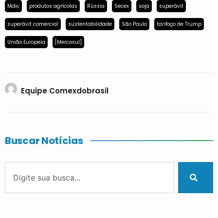
Mdic
produtos agrícolas
Rússia
Secex
soja
superávit
superávit comercial
sustentabilidade
São Paulo
tarifaço de Trump
União Europeia
[Mercosul]
Equipe Comexdobrasil
Buscar Notícias