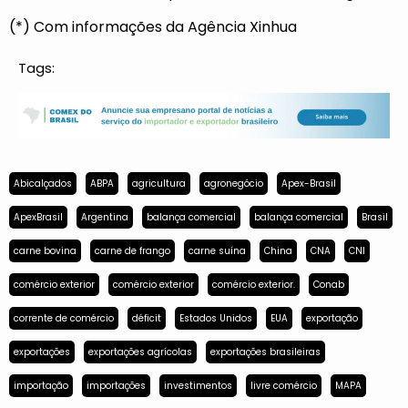
(*) Com informações da Agência Xinhua
Tags:
Abicalçados
ABPA
agricultura
agronegócio
Apex-Brasil
ApexBrasil
Argentina
balança comercial
balança comercial
Brasil
carne bovina
carne de frango
carne suína
China
CNA
CNI
comércio exterior
comércio exterior
comércio exterior.
Conab
corrente de comércio
déficit
Estados Unidos
EUA
exportação
exportações
exportações agrícolas
exportações brasileiras
importação
importações
investimentos
livre comércio
MAPA