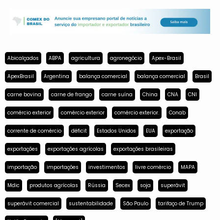
Abicalçados
ABPA
agricultura
agronegócio
Apex-Brasil
ApexBrasil
Argentina
balança comercial
balança comercial
Brasil
carne bovina
carne de frango
carne suína
China
CNA
CNI
comércio exterior
comércio exterior
comércio exterior.
Conab
corrente de comércio
déficit
Estados Unidos
EUA
exportação
exportações
exportações agrícolas
exportações brasileiras
importação
importações
investimentos
livre comércio
MAPA
Mdic
produtos agrícolas
Rússia
Secex
soja
superávit
superávit comercial
sustentabilidade
São Paulo
tarifaço de Trump