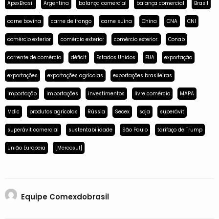
ApexBrasil
Argentina
balança comercial
balança comercial
Brasil
carne bovina
carne de frango
carne suína
China
CNA
CNI
comércio exterior
comércio exterior
comércio exterior.
Conab
corrente de comércio
déficit
Estados Unidos
EUA
exportação
exportações
exportações agrícolas
exportações brasileiras
importação
importações
investimentos
livre comércio
MAPA
Mdic
produtos agrícolas
Rússia
Secex
soja
superávit
superávit comercial
sustentabilidade
São Paulo
tarifaço de Trump
União Europeia
[Mercosul]
Equipe Comexdobrasil