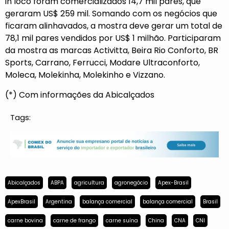
in loco foram comercializados 14,7 mil pares, que
geraram US$ 259 mil. Somando com os negócios que
ficaram alinhavados, a mostra deve gerar um total de
78,1 mil pares vendidos por US$ 1 milhão. Participaram
da mostra as marcas Activitta, Beira Rio Conforto, BR
Sports, Carrano, Ferrucci, Modare Ultraconforto,
Moleca, Molekinha, Molekinho e Vizzano.
(*) Com informações da Abicalçados
Tags:
Abicalçados
ABPA
agricultura
agronegócio
Apex-Brasil
ApexBrasil
Argentina
balança comercial
balança comercial
Brasil
carne bovina
carne de frango
carne suína
China
CNA
CNI