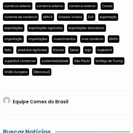
comércio exterior
comércio exterior
comércio exterior.
Conab
corrente de comércio
déficit
Estados Unidos
EUA
exportação
exportações
exportações agrícolas
exportações brasileiras
importação
importações
investimentos
livre comércio
MAPA
Mdic
produtos agrícolas
Rússia
Secex
soja
superávit
superávit comercial
sustentabilidade
São Paulo
tarifaço de Trump
União Europeia
[Mercosul]
Equipe Comex do Brasil
Buscar Notícias