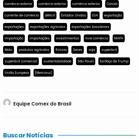
comércio exterior
comércio exterior
comércio exterior.
Conab
corrente de comércio
déficit
Estados Unidos
EUA
exportação
exportações
exportações agrícolas
exportações brasileiras
importação
importações
investimentos
livre comércio
MAPA
Mdic
produtos agrícolas
Rússia
Secex
soja
superávit
superávit comercial
sustentabilidade
São Paulo
tarifaço de Trump
União Europeia
[Mercosul]
Equipe Comex do Brasil
Buscar Notícias