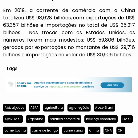
Em 2019, a corrente de comércio com a China
totalizou US$ 98,628 bilhões, com exportações de US$
63,357 bilhões e importações no total de US$ 35,217
bilhões. Nas trocas com os Estados Unidos, os
números foram mais modestos: US$ 59,806 bilhões,
gerados por exportações no montante de US$ 29,716
bilhões e importações no valor de US$ 30,906 bilhões
Tags:
Abicalçados
ABPA
agricultura
agronegócio
Apex-Brasil
ApexBrasil
Argentina
balança comercial
balança comercial
Brasil
carne bovina
carne de frango
carne suína
China
CNA
CNI