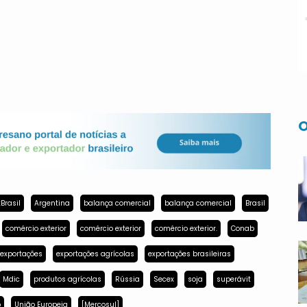
O
Brasil
Argentina
balança comercial
balança comercial
Brasil
comércio exterior
comércio exterior
comércio exterior.
Conab
exportações
exportações agrícolas
exportações brasileiras
Mdic
produtos agrícolas
Rússia
Secex
soja
superávit
p
União Europeia
[Mercosul]