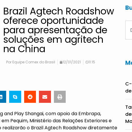
Bu
Brazil Agtech Roadshow
oferece oportunidade
para apresentação de
soluções em agritech
na China
Ma
Por
Equipe Comex do Brasil
12/01/2021
11:15
C-
de
Ta
lug and Play Shangai, com apoio da Embrapa,
de
 em Pequim, Ministério das Relações Exteriores e
Mo
to realizarão o Brazil Agtech Roadshow diretamente