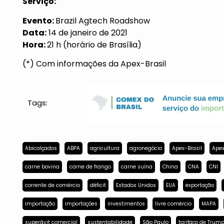
Serviço:
Evento:
Brazil Agtech Roadshow
Data:
14 de janeiro de 2021
Hora:
21 h (horário de Brasília)
(*) Com informações da Apex-Brasil
Tags:
Abicalçados
ABPA
agricultura
agronegócio
Apex-Brasil
Apex
carne bovina
carne de frango
carne suína
China
CNA
CNI
corrente de comércio
déficit
Estados Unidos
EUA
exportação
importação
importações
investimentos
livre comércio
MAPA
superávit comercial
sustentabilidade
São Paulo
tarifaço de Trum