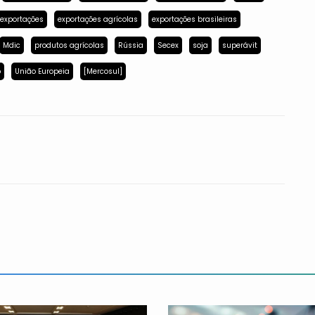
exportações
exportações agrícolas
exportações brasileiras
Mdic
produtos agrícolas
Rússia
Secex
soja
superávit
p
União Europeia
[Mercosul]