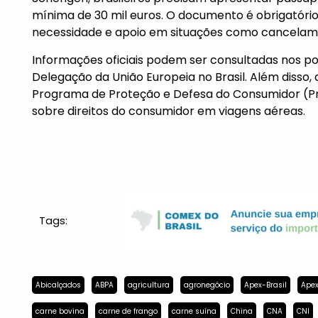
mínima de 30 mil euros. O documento é obrigatór
necessidade e apoio em situações como cancelam
Informações oficiais podem ser consultadas nos po
Delegação da União Europeia no Brasil. Além disso, 
Programa de Proteção e Defesa do Consumidor (P
sobre direitos do consumidor em viagens aéreas.
Tags:
Abicalçados
ABPA
agricultura
agronegócio
Apex-Brasil
Apex
carne bovina
carne de frango
carne suína
China
CNA
CNI