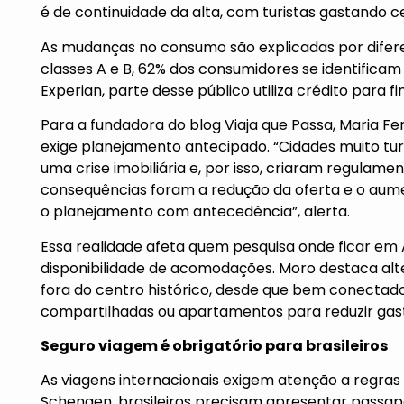
é de continuidade da alta, com turistas gastando 
As mudanças no consumo são explicadas por diferen
classes A e B, 62% dos consumidores se identificam 
Experian, parte desse público utiliza crédito para fi
Para a fundadora do blog Viaja que Passa, Maria 
exige planejamento antecipado. “Cidades muito tu
uma crise imobiliária e, por isso, criaram regulam
consequências foram a redução da oferta e o aume
o planejamento com antecedência”, alerta.
Essa realidade afeta quem pesquisa
onde ficar e
disponibilidade de acomodações. Moro destaca alt
fora do centro histórico, desde que bem conectado
compartilhadas ou apartamentos para reduzir gas
Seguro viagem é obrigatório para brasileiros
As viagens internacionais exigem atenção a regras 
Schengen, brasileiros precisam apresentar passap