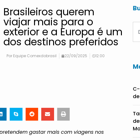
Bu
Brasileiros querem
viajar mais para o
exterior e a Europa é um
dos destinos preferidos
Por
Equipe Comexdobrasil
22/09/2025
12:00
Ma
C-
de
Ta
de
Mo
s pretendem gastar mais com viagens nos