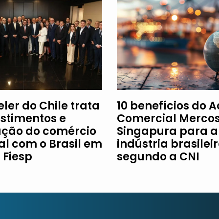
ler do Chile trata
10 benefícios do 
estimentos e
Comercial Mercos
ção do comércio
Singapura para a
al com o Brasil em
indústria brasileir
à Fiesp
segundo a CNI