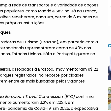
 ampla rede de transporte e à variedade de opções
s populares, como Madrid e Sevilha. Já na França,
salhes receberam, cada um, cerca de 8 milhões de
s próprias instituições.
rques
peradoras de Turismo (Braztoa), em parceria com a
O
internacionais representaram cerca de 40% dos
os, Estados Unidos, Itália e Portugal figuram no
eiras, associadas à Braztoa, movimentaram R$ 22
arques registrados. No recorte por cidades
ecem entre as mais buscadas pelos viajantes
da European Travel Commission (ETC)
confirma
ntinente aumentaram 6,2% em 2024, em
pré-pandemia de Covid-19. Em 2025, a expectativa