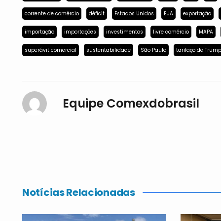
corrente de comércio
déficit
Estados Unidos
EUA
exportação
importação
importações
investimentos
livre comércio
MAPA
superávit comercial
sustentabilidade
São Paulo
tarifaço de Trum
Equipe Comexdobrasil
Notícias Relacionadas