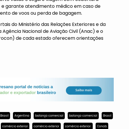
io e garante atendimento médico em caso de
ento de voos ou perda de bagagem.
rtais do
Ministério das Relações Exteriores
e da
a Agência Nacional de Aviação Civil (Anac) e o
rocon) de cada estado oferecem orientações
Brasil
Argentina
balança comercial
balança comercial
Brasil
comércio exterior
comércio exterior
comércio exterior.
Conab