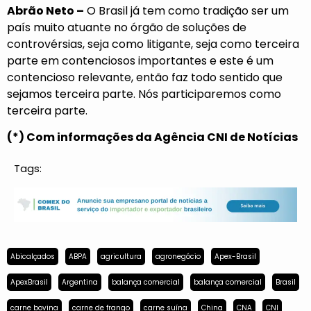
Abrão Neto –
O Brasil já tem como tradição ser um
país muito atuante no órgão de soluções de
controvérsias, seja como litigante, seja como terceira
parte em contenciosos importantes e este é um
contencioso relevante, então faz todo sentido que
sejamos terceira parte. Nós participaremos como
terceira parte.
(*) Com informações da Agência CNI de Notícias
Tags:
Abicalçados
ABPA
agricultura
agronegócio
Apex-Brasil
ApexBrasil
Argentina
balança comercial
balança comercial
Brasil
carne bovina
carne de frango
carne suína
China
CNA
CNI