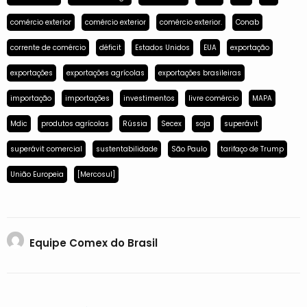
comércio exterior
comércio exterior
comércio exterior.
Conab
corrente de comércio
déficit
Estados Unidos
EUA
exportação
exportações
exportações agrícolas
exportações brasileiras
importação
importações
investimentos
livre comércio
MAPA
Mdic
produtos agrícolas
Rússia
Secex
soja
superávit
superávit comercial
sustentabilidade
São Paulo
tarifaço de Trump
União Europeia
[Mercosul]
Equipe Comex do Brasil