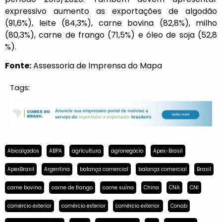
expressivo aumento as exportações de algodão
(91,6%), leite (84,3%), carne bovina (82,8%), milho
(80,3%), carne de frango (71,5%) e óleo de soja (52,8
%).
Fonte:
Assessoria de Imprensa do Mapa
Tags:
Abicalçados
ABPA
agricultura
agronegócio
Apex-Brasil
ApexBrasil
Argentina
balança comercial
balança comercial
Brasil
carne bovina
carne de frango
carne suína
China
CNA
CNI
comércio exterior
comércio exterior
comércio exterior.
Conab