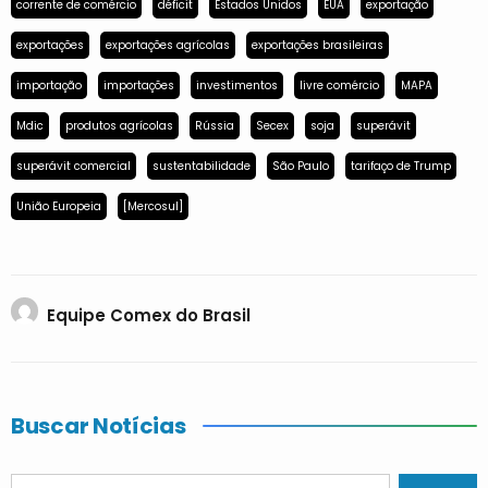
corrente de comércio
déficit
Estados Unidos
EUA
exportação
exportações
exportações agrícolas
exportações brasileiras
importação
importações
investimentos
livre comércio
MAPA
Mdic
produtos agrícolas
Rússia
Secex
soja
superávit
superávit comercial
sustentabilidade
São Paulo
tarifaço de Trump
União Europeia
[Mercosul]
Equipe Comex do Brasil
Buscar Notícias