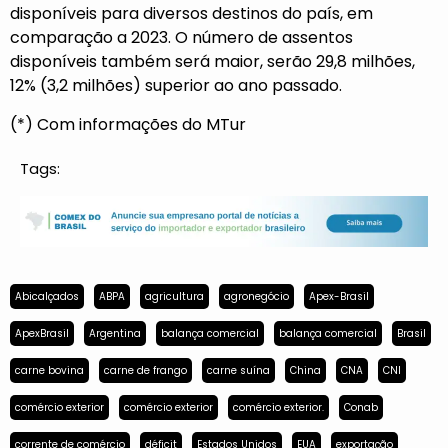
disponíveis para diversos destinos do país, em
comparação a 2023. O número de assentos
disponíveis também será maior, serão 29,8 milhões,
12% (3,2 milhões) superior ao ano passado.
(*) Com informações do MTur
Tags:
Abicalçados
ABPA
agricultura
agronegócio
Apex-Brasil
ApexBrasil
Argentina
balança comercial
balança comercial
Brasil
carne bovina
carne de frango
carne suína
China
CNA
CNI
comércio exterior
comércio exterior
comércio exterior.
Conab
corrente de comércio
déficit
Estados Unidos
EUA
exportação