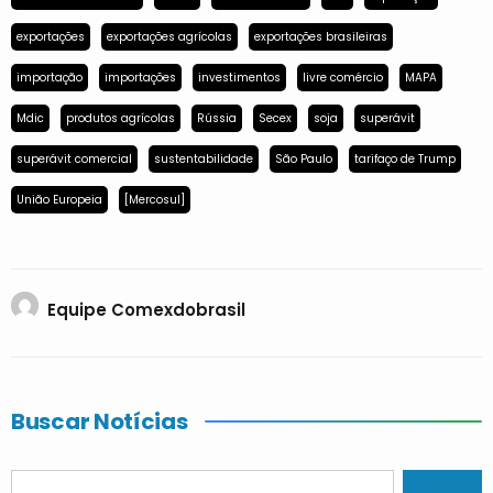
exportações
exportações agrícolas
exportações brasileiras
importação
importações
investimentos
livre comércio
MAPA
Mdic
produtos agrícolas
Rússia
Secex
soja
superávit
superávit comercial
sustentabilidade
São Paulo
tarifaço de Trump
União Europeia
[Mercosul]
Equipe Comexdobrasil
Buscar Notícias