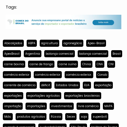
Tags:
Abicalçados
ABPA
agricultura
agronegócio
Apex-Brasil
ApexBrasil
Argentina
balança comercial
balança comercial
Brasil
carne bovina
carne de frango
carne suína
China
CNA
CNI
comércio exterior
comércio exterior
comércio exterior.
Conab
corrente de comércio
déficit
Estados Unidos
EUA
exportação
exportações
exportações agrícolas
exportações brasileiras
importação
importações
investimentos
livre comércio
MAPA
Mdic
produtos agrícolas
Rússia
Secex
soja
superávit