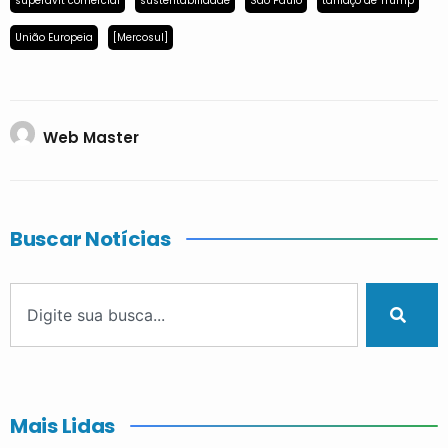
superávit comercial
sustentabilidade
São Paulo
tarifaço de Trump
União Europeia
[Mercosul]
Web Master
Buscar Notícias
Mais Lidas