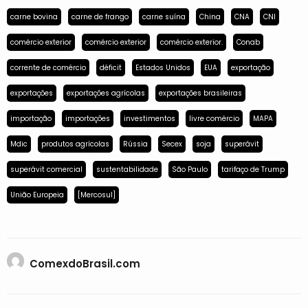
carne bovina
carne de frango
carne suína
China
CNA
CNI
comércio exterior
comércio exterior
comércio exterior.
Conab
corrente de comércio
déficit
Estados Unidos
EUA
exportação
exportações
exportações agrícolas
exportações brasileiras
importação
importações
investimentos
livre comércio
MAPA
Mdic
produtos agrícolas
Rússia
Secex
soja
superávit
superávit comercial
sustentabilidade
São Paulo
tarifaço de Trump
União Europeia
[Mercosul]
ComexdoBrasil.com