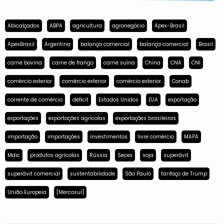
Abicalçados
ABPA
agricultura
agronegócio
Apex-Brasil
ApexBrasil
Argentina
balança comercial
balança comercial
Brasil
carne bovina
carne de frango
carne suína
China
CNA
CNI
comércio exterior
comércio exterior
comércio exterior.
Conab
corrente de comércio
déficit
Estados Unidos
EUA
exportação
exportações
exportações agrícolas
exportações brasileiras
importação
importações
investimentos
livre comércio
MAPA
Mdic
produtos agrícolas
Rússia
Secex
soja
superávit
superávit comercial
sustentabilidade
São Paulo
tarifaço de Trump
União Europeia
[Mercosul]