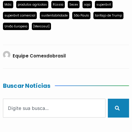
Mdic
produtos agrícolas
Rússia
Secex
soja
superávit
superávit comercial
sustentabilidade
São Paulo
tarifaço de Trump
União Europeia
[Mercosul]
Equipe Comexdobrasil
Buscar Notícias