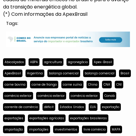
da transição energética global.
(*) Com informações da ApexBrasil
Tags:
Abicalçados
ABPA
agricultura
agronegócio
Apex-Brasil
ApexBrasil
Argentina
balança comercial
balança comercial
Brasil
carne bovina
carne de frango
carne suína
China
CNA
CNI
comércio exterior
comércio exterior
comércio exterior.
Conab
corrente de comércio
déficit
Estados Unidos
EUA
exportação
exportações
exportações agrícolas
exportações brasileiras
importação
importações
investimentos
livre comércio
MAPA