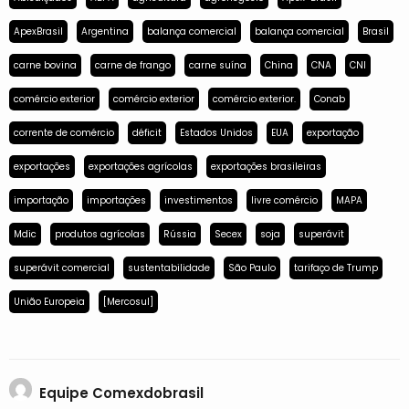
ApexBrasil
Argentina
balança comercial
balança comercial
Brasil
carne bovina
carne de frango
carne suína
China
CNA
CNI
comércio exterior
comércio exterior
comércio exterior.
Conab
corrente de comércio
déficit
Estados Unidos
EUA
exportação
exportações
exportações agrícolas
exportações brasileiras
importação
importações
investimentos
livre comércio
MAPA
Mdic
produtos agrícolas
Rússia
Secex
soja
superávit
superávit comercial
sustentabilidade
São Paulo
tarifaço de Trump
União Europeia
[Mercosul]
Equipe Comexdobrasil