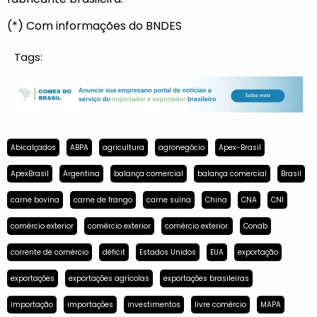
(*) Com informações do BNDES
Tags:
Abicalçados
ABPA
agricultura
agronegócio
Apex-Brasil
ApexBrasil
Argentina
balança comercial
balança comercial
Brasil
carne bovina
carne de frango
carne suína
China
CNA
CNI
comércio exterior
comércio exterior
comércio exterior.
Conab
corrente de comércio
déficit
Estados Unidos
EUA
exportação
exportações
exportações agrícolas
exportações brasileiras
importação
importações
investimentos
livre comércio
MAPA