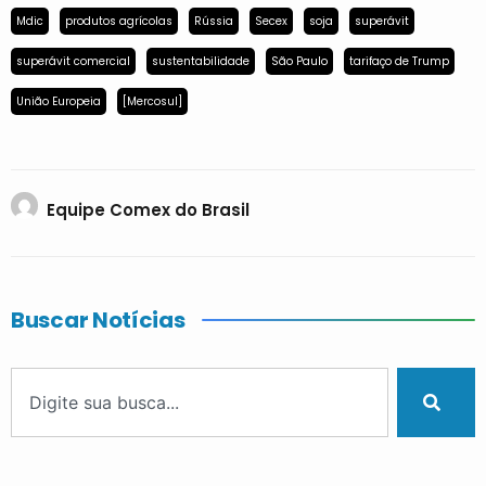
Mdic
produtos agrícolas
Rússia
Secex
soja
superávit
superávit comercial
sustentabilidade
São Paulo
tarifaço de Trump
União Europeia
[Mercosul]
Equipe Comex do Brasil
Buscar Notícias