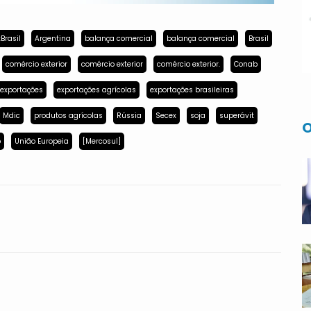
Brasil
Argentina
balança comercial
balança comercial
Brasil
comércio exterior
comércio exterior
comércio exterior.
Conab
exportações
exportações agrícolas
exportações brasileiras
Mdic
produtos agrícolas
Rússia
Secex
soja
superávit
O
p
União Europeia
[Mercosul]