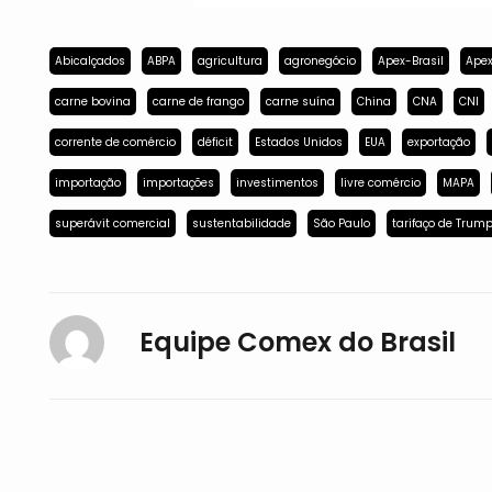
Abicalçados
ABPA
agricultura
agronegócio
Apex-Brasil
Apex
carne bovina
carne de frango
carne suína
China
CNA
CNI
corrente de comércio
déficit
Estados Unidos
EUA
exportação
importação
importações
investimentos
livre comércio
MAPA
superávit comercial
sustentabilidade
São Paulo
tarifaço de Trum
Equipe Comex do Brasil