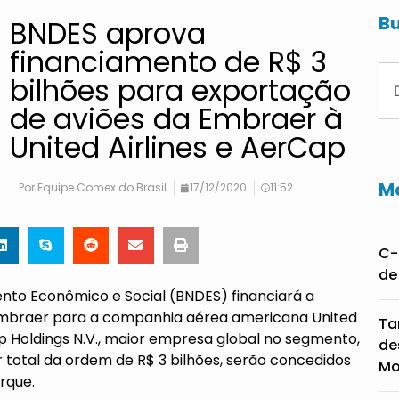
Bu
BNDES aprova
financiamento de R$ 3
bilhões para exportação
de aviões da Embraer à
United Airlines e AerCap
Ma
Por
Equipe Comex do Brasil
17/12/2020
11:52
C-
de
nto Econômico e Social (BNDES) financiará a
 Embraer para a companhia aérea americana United
Ta
p Holdings N.V., maior empresa global no segmento,
de
 total da ordem de R$ 3 bilhões, serão concedidos
Mo
rque.