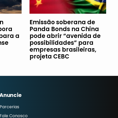
an
Emissão soberana de
bora
Panda Bonds na China
 para a
pode abrir “avenida de
nse
possibilidades” para
empresas brasileiras,
projeta CEBC
Anuncie
Parcerias
Fale Conosco