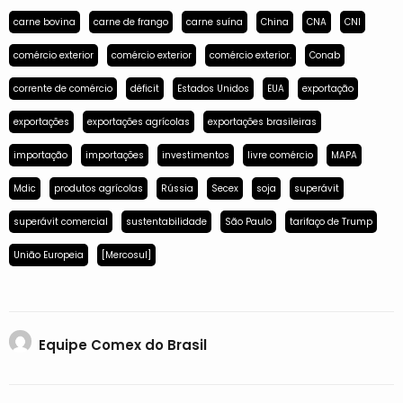
carne bovina
carne de frango
carne suína
China
CNA
CNI
comércio exterior
comércio exterior
comércio exterior.
Conab
corrente de comércio
déficit
Estados Unidos
EUA
exportação
exportações
exportações agrícolas
exportações brasileiras
importação
importações
investimentos
livre comércio
MAPA
Mdic
produtos agrícolas
Rússia
Secex
soja
superávit
superávit comercial
sustentabilidade
São Paulo
tarifaço de Trump
União Europeia
[Mercosul]
Equipe Comex do Brasil