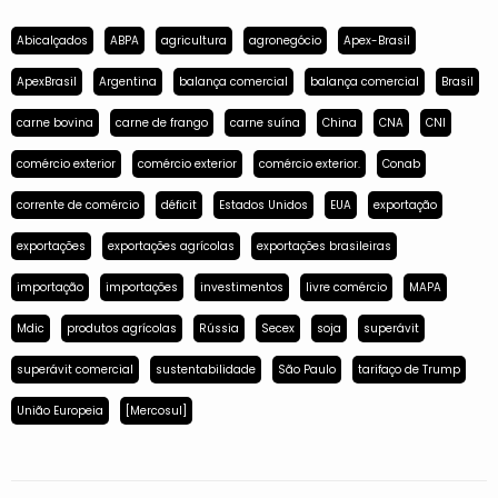
Abicalçados
ABPA
agricultura
agronegócio
Apex-Brasil
ApexBrasil
Argentina
balança comercial
balança comercial
Brasil
carne bovina
carne de frango
carne suína
China
CNA
CNI
comércio exterior
comércio exterior
comércio exterior.
Conab
corrente de comércio
déficit
Estados Unidos
EUA
exportação
exportações
exportações agrícolas
exportações brasileiras
importação
importações
investimentos
livre comércio
MAPA
Mdic
produtos agrícolas
Rússia
Secex
soja
superávit
superávit comercial
sustentabilidade
São Paulo
tarifaço de Trump
União Europeia
[Mercosul]