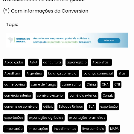
(*) Com informações da Conversion
Tags:
Abicalçados
ABPA
agricultura
agronegócio
Apex-Brasil
ApexBrasil
Argentina
balança comercial
balança comercial
Brasil
carne bovina
carne de frango
carne suína
China
CNA
CNI
comércio exterior
comércio exterior
comércio exterior.
Conab
corrente de comércio
déficit
Estados Unidos
EUA
exportação
exportações
exportações agrícolas
exportações brasileiras
importação
importações
investimentos
livre comércio
MAPA