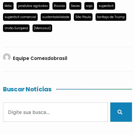
Mdic
produtos agrícolas
Rússia
Secex
soja
superávit
superávit comercial
sustentabilidade
São Paulo
tarifaço de Trump
União Europeia
[Mercosul]
Equipe Comexdobrasil
Buscar Notícias