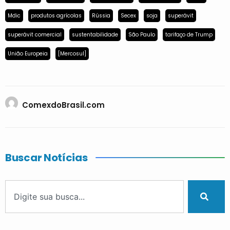
Mdic
produtos agrícolas
Rússia
Secex
soja
superávit
superávit comercial
sustentabilidade
São Paulo
tarifaço de Trump
União Europeia
[Mercosul]
ComexdoBrasil.com
Buscar Notícias