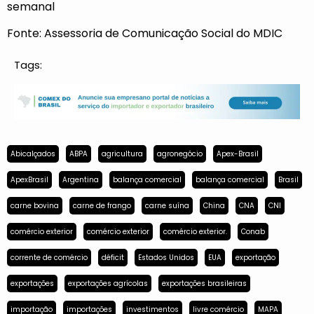
semanal
Fonte: Assessoria de Comunicação Social do MDIC
Tags:
Abicalçados
ABPA
agricultura
agronegócio
Apex-Brasil
ApexBrasil
Argentina
balança comercial
balança comercial
Brasil
carne bovina
carne de frango
carne suína
China
CNA
CNI
comércio exterior
comércio exterior
comércio exterior.
Conab
corrente de comércio
déficit
Estados Unidos
EUA
exportação
exportações
exportações agrícolas
exportações brasileiras
importação
importações
investimentos
livre comércio
MAPA