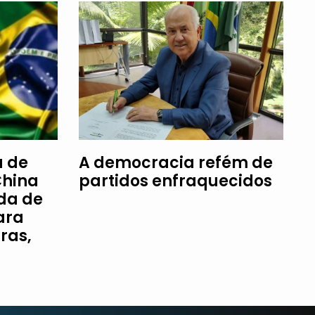
a de
A democracia refém de
China
partidos enfraquecidos
da de
ara
ras,