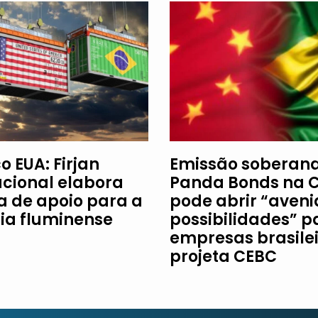
o EUA: Firjan
Emissão soberan
acional elabora
Panda Bonds na 
ha de apoio para a
pode abrir “aveni
ria fluminense
possibilidades” p
empresas brasilei
projeta CEBC