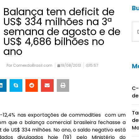
Bu
Balança tem deficit de
US$ 334 milhões na 3ª
semana de agosto e de
US$ 4,686 bilhões no
ano
Ma
Por
ComexdoBrasil.com
19/08/2013
15:57
C-
de
Ta
e -12,4% nas exportações de commodities com um
de
om que a balança comercial brasileira fechasse a
Mo
t de US$ 334 milhões. No ano, o saldo negativo está
dos divulgados hoje (19) pelo Ministério do