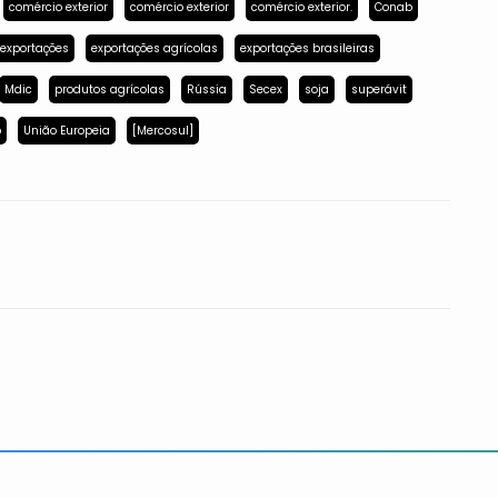
comércio exterior
comércio exterior
comércio exterior.
Conab
exportações
exportações agrícolas
exportações brasileiras
Mdic
produtos agrícolas
Rússia
Secex
soja
superávit
p
União Europeia
[Mercosul]