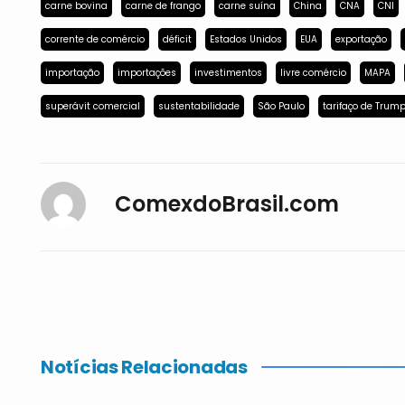
carne bovina
carne de frango
carne suína
China
CNA
CNI
corrente de comércio
déficit
Estados Unidos
EUA
exportação
importação
importações
investimentos
livre comércio
MAPA
superávit comercial
sustentabilidade
São Paulo
tarifaço de Trum
ComexdoBrasil.com
Notícias Relacionadas