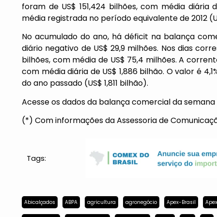
foram de US$ 151,424 bilhões, com média diária 
média registrada no período equivalente de 2012 (U
No acumulado do ano, há déficit na balança come
diário negativo de US$ 29,9 milhões. Nos dias cor
bilhões, com média de US$ 75,4 milhões. A corrente
com média diária de US$ 1,886 bilhão. O valor é 4,
do ano passado (US$ 1,811 bilhão).
Acesse os dados da balança comercial da semana
(*) Com informações da Assessoria de Comunicaçã
Tags:
Abicalçados
ABPA
agricultura
agronegócio
Apex-Brasil
Apex