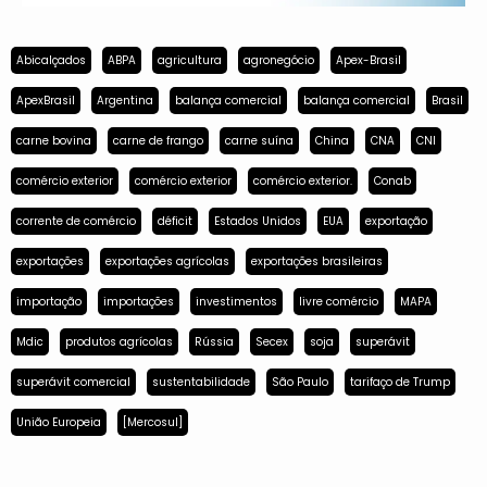
Abicalçados
ABPA
agricultura
agronegócio
Apex-Brasil
ApexBrasil
Argentina
balança comercial
balança comercial
Brasil
carne bovina
carne de frango
carne suína
China
CNA
CNI
comércio exterior
comércio exterior
comércio exterior.
Conab
corrente de comércio
déficit
Estados Unidos
EUA
exportação
exportações
exportações agrícolas
exportações brasileiras
importação
importações
investimentos
livre comércio
MAPA
Mdic
produtos agrícolas
Rússia
Secex
soja
superávit
superávit comercial
sustentabilidade
São Paulo
tarifaço de Trump
União Europeia
[Mercosul]