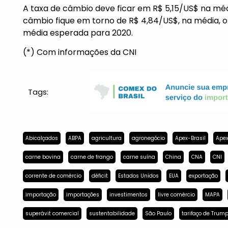
A taxa de câmbio deve ficar em R$ 5,15/US$ na médi
câmbio fique em torno de R$ 4,84/US$, na média, 
média esperada para 2020.
(*) Com informações da CNI
Tags:
Abicalçados
ABPA
agricultura
agronegócio
Apex-Brasil
Apex
carne bovina
carne de frango
carne suína
China
CNA
CNI
corrente de comércio
déficit
Estados Unidos
EUA
exportação
importação
importações
investimentos
livre comércio
MAPA
superávit comercial
sustentabilidade
São Paulo
tarifaço de Trum