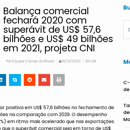
Bu
Balança comercial
fechará 2020 com
superávit de US$ 57,6
bilhões e US$ 49 bilhões
em 2021, projeta CNI
Ma
Por
Equipe Comex do Brasil
16/12/2020
11:48
C-
de
Ta
icar positiva em US$ 57,6 bilhões no fechamento de
de
ilhões na comparação com 2029. O desempenho
Mo
3%) em ritmo mais acelerado que nas exportações
se que o superávit comercial seja em torno de US$