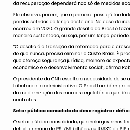
da recuperação dependerá não só de medidas ec
Ele observa, porém, que o primeiro passo já foi da
perdas sofridas ao longo deste ano. No caso da indú
ocorreu em 2020. O grande desafio do Brasil é faze
maneira sustentada, ou seja, por um longo período.
“O desafio é a transição da retomada para o cresci
do que nunca, precisa eliminar o Custo Brasil. É p
que ofereça segurança jurídica, melhore as expect
econômico e o desenvolvimento social”, afirma Ro
O presidente da CNI ressalta a necessidade de se a
tributária e a administrativa. O Brasil também prec
da modernização dos marcos regulatórios que dê se
contratos.
Setor público consolidado deve registrar défici
O setor público consolidado, que inclui governos fed
déficit primário de R$ 789 bilhões, ou 10,93% do PIB