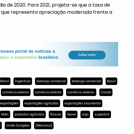
a de 2020. Para 2021, projeta-se que a taxa de
o que representa apreciação moderada frente a
Brasil
Argentina
balança comercial
balança comercial
Brasil
comércio exterior
comércio exterior
comércio exterior.
Conab
exportações
exportações agrícolas
exportações brasileiras
Mdic
produtos agrícolas
Rússia
Secex
soja
superávit
p
União Europeia
[Mercosul]