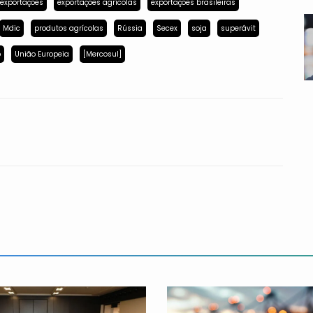
exportações
exportações agrícolas
exportações brasileiras
Mdic
produtos agrícolas
Rússia
Secex
soja
superávit
p
União Europeia
[Mercosul]