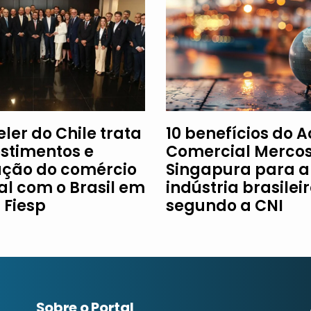
ler do Chile trata
10 benefícios do 
estimentos e
Comercial Mercos
ção do comércio
Singapura para a
al com o Brasil em
indústria brasileir
à Fiesp
segundo a CNI
Sobre o Portal