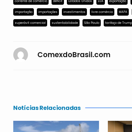
corrente de comércio
déficit
Estados Unidos
EUA
exportação
importação
importações
investimentos
livre comércio
MAPA
superávit comercial
sustentabilidade
São Paulo
tarifaço de Trum
ComexdoBrasil.com
Notícias Relacionadas