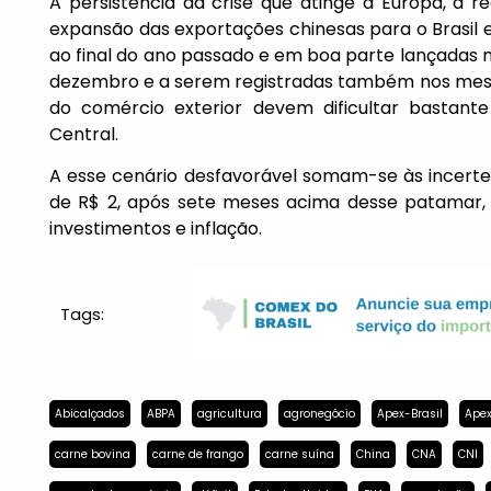
A persistência da crise que atinge a Europa, a 
expansão das exportações chinesas para o Brasil 
ao final do ano passado e em boa parte lançadas
dezembro e a serem registradas também nos mese
do comércio exterior devem dificultar bastant
Central.
A esse cenário desfavorável somam-se às incerte
de R$ 2, após sete meses acima desse patama
investimentos e inflação.
Tags:
Abicalçados
ABPA
agricultura
agronegócio
Apex-Brasil
Apex
carne bovina
carne de frango
carne suína
China
CNA
CNI