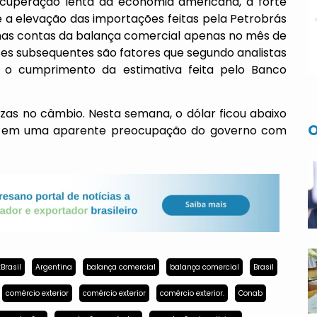
recuperação lenta da economia americana, a forte
e a elevação das importações feitas pela Petrobrás
 nas contas da balança comercial apenas no mês de
s subsequentes são fatores que segundo analistas
e o cumprimento da estimativa feita pelo Banco
zas no câmbio. Nesta semana, o dólar ficou abaixo
O
r, em uma aparente preocupação do governo com
Brasil
Argentina
balança comercial
balança comercial
Brasil
comércio exterior
comércio exterior
comércio exterior.
Conab