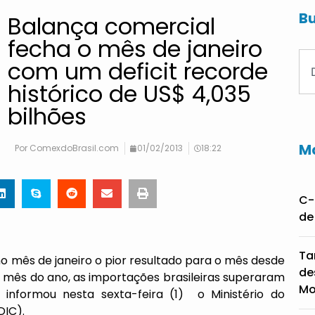
Bu
Balança comercial
fecha o mês de janeiro
com um deficit recorde
histórico de US$ 4,035
bilhões
Ma
Por
ComexdoBrasil.com
01/02/2013
18:22
C-
de
Ta
 no mês de janeiro o pior resultado para o mês desde
de
iro mês do ano, as importações brasileiras superaram
Mo
informou nesta sexta-feira (1) o Ministério do
DIC).