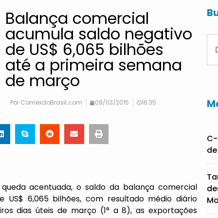
Bu
Balança comercial
acumula saldo negativo
de US$ 6,065 bilhões
até a primeira semana
de março
Ma
Por
ComexdoBrasil.com
09/03/2015
16:35
C-
de
Ta
ueda acentuada, o saldo da balança comercial
de
 US$ 6,065 bilhões, com resultado médio diário
Mo
ros dias úteis de março (1° a 8), as exportações