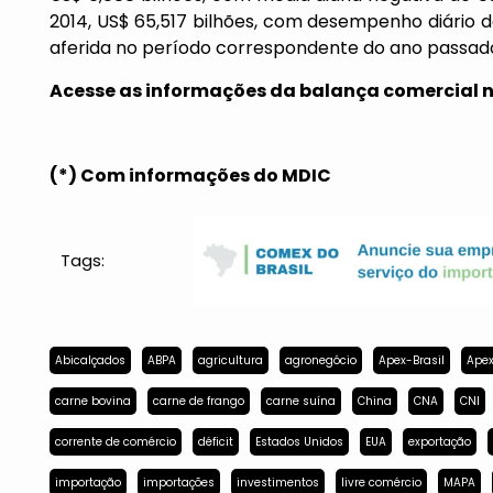
2014, US$ 65,517 bilhões, com desempenho diário d
aferida no período correspondente do ano passado 
Acesse as informações da balança comercial 
(*) Com informações do MDIC
Tags:
Abicalçados
ABPA
agricultura
agronegócio
Apex-Brasil
Apex
carne bovina
carne de frango
carne suína
China
CNA
CNI
corrente de comércio
déficit
Estados Unidos
EUA
exportação
importação
importações
investimentos
livre comércio
MAPA