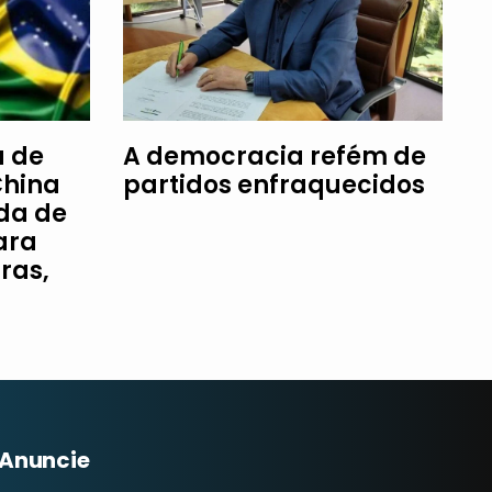
a de
A democracia refém de
China
partidos enfraquecidos
da de
ara
ras,
Anuncie