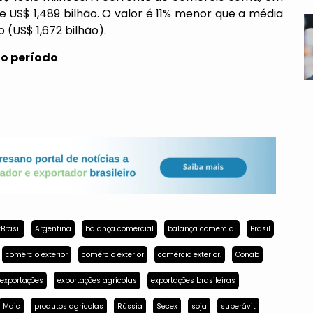
e US$ 1,489 bilhão. O valor é 11% menor que a média
(US$ 1,672 bilhão).
no período
Brasil
Argentina
balança comercial
balança comercial
Brasil
comércio exterior
comércio exterior
comércio exterior.
Conab
exportações
exportações agrícolas
exportações brasileiras
Mdic
produtos agrícolas
Rússia
Secex
soja
superávit