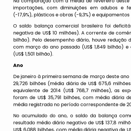
Na comparação com a média de fevereiro deste a
importações, com diminuições em adubos e ferti
(-17,9%), plásticos e obras (-9,3%) e equipamentos
O saldo balança comercial brasileira foi defic
negativa de US$ 10 milhões). A corrente de comér
bilhão). Pelo desempenho diário, houve redução
com março do ano passado (US$ 1,849 bilhão) e 
(US$ 1,501 bilhão).
Ano
De janeiro à primeira semana de março deste ano 
29,726 bilhões (média diária de US$ 675,6 milhõ
equivalente de 2014 (US$ 768,7 milhões), as ex
foram de US$ 35,791 bilhões, com média diária de
média registrada no período correspondente de 20
No acumulado do ano, o saldo da balança comer
resultado médio diário negativo de US$ 137,8 milhõ
US$ 6,088 bilhões, com média diária negativa de 