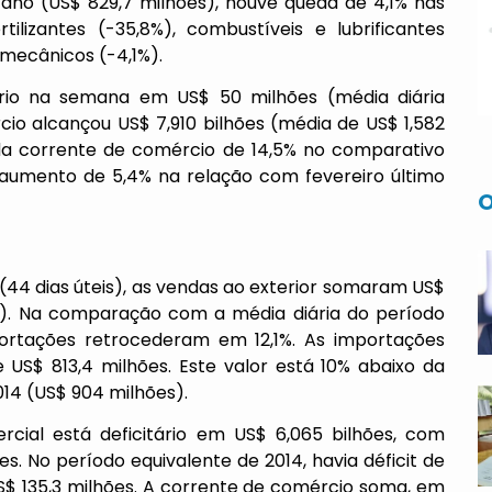
no (US$ 829,7 milhões), houve queda de 4,1% nas
lizantes (-35,8%), combustíveis e lubrificantes
 mecânicos (-4,1%).
itário na semana em US$ 50 milhões (média diária
cio alcançou US$ 7,910 bilhões (média de US$ 1,582
 da corrente de comércio de 14,5% no comparativo
aumento de 5,4% na relação com fevereiro último
O
(44 dias úteis), as vendas ao exterior somaram US$
es). Na comparação com a média diária do período
portações retrocederam em 12,1%. As importações
 US$ 813,4 milhões. Este valor está 10% abaixo da
14 (US$ 904 milhões).
cial está deficitário em US$ 6,065 bilhões, com
es. No período equivalente de 2014, havia déficit de
US$ 135,3 milhões. A corrente de comércio soma, em