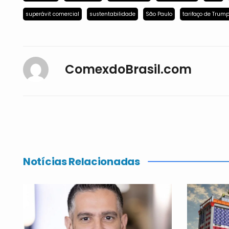
superávit comercial
sustentabilidade
São Paulo
tarifaço de Trum
ComexdoBrasil.com
Notícias Relacionadas