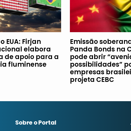
o EUA: Firjan
Emissão soberan
acional elabora
Panda Bonds na 
ha de apoio para a
pode abrir “aveni
ria fluminense
possibilidades” p
empresas brasilei
projeta CEBC
Sobre o Portal