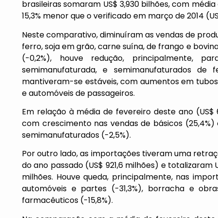
brasileiras somaram US$ 3,930 bilhões, com média d
15,3% menor que o verificado em março de 2014 (US
Neste comparativo, diminuíram as vendas de produ
ferro, soja em grão, carne suína, de frango e bovi
(-0,2%), houve redução, principalmente, 
semimanufaturada, e semimanufaturados de f
mantiveram-se estáveis, com aumentos em tubos de
e automóveis de passageiros.
Em relação à média de fevereiro deste ano (US$ 6
com crescimento nas vendas de básicos (25,4%)
semimanufaturados (-2,5%).
Por outro lado, as importações tiveram uma retr
do ano passado (US$ 921,6 milhões) e totalizaram 
milhões. Houve queda, principalmente, nas import
automóveis e partes (-31,3%), borracha e obra
farmacêuticos (-15,8%).