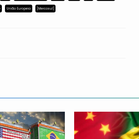
p
União Europeia
[Mercosul]