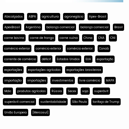
Abicalçados
ABPA
agricultura
agronegócio
Apex-Brasil
ApexBrasil
Argentina
balança comercial
balança comercial
Brasil
carne bovina
carne de frango
carne suína
China
CNA
CNI
comércio exterior
comércio exterior
comércio exterior.
Conab
corrente de comércio
déficit
Estados Unidos
EUA
exportação
exportações
exportações agrícolas
exportações brasileiras
importação
importações
investimentos
livre comércio
MAPA
Mdic
produtos agrícolas
Rússia
Secex
soja
superávit
superávit comercial
sustentabilidade
São Paulo
tarifaço de Trump
União Europeia
[Mercosul]