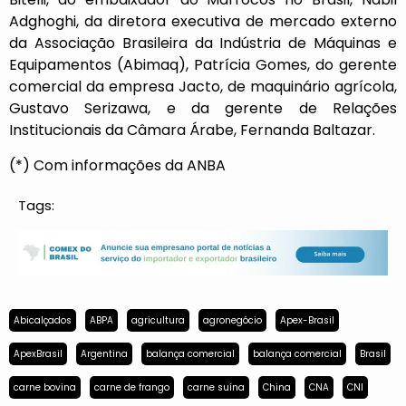
Adghoghi, da diretora executiva de mercado externo
da Associação Brasileira da Indústria de Máquinas e
Equipamentos (Abimaq), Patrícia Gomes, do gerente
comercial da empresa Jacto, de maquinário agrícola,
Gustavo Serizawa, e da gerente de Relações
Institucionais da Câmara Árabe, Fernanda Baltazar.
(*) Com informações da ANBA
Tags:
Abicalçados
ABPA
agricultura
agronegócio
Apex-Brasil
ApexBrasil
Argentina
balança comercial
balança comercial
Brasil
carne bovina
carne de frango
carne suína
China
CNA
CNI