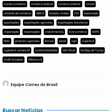
comércio exterior
comércio exterior
comércio exterior.
Conab
corrente de comércio
déficit
Estados Unidos
EUA
exportação
exportações
exportações agrícolas
exportações brasileiras
importação
importações
investimentos
livre comércio
MAPA
Mdic
produtos agrícolas
Rússia
Secex
soja
superávit
superávit comercial
sustentabilidade
São Paulo
tarifaço de Trump
União Europeia
[Mercosul]
Equipe Comex do Brasil
Buscar Notícias