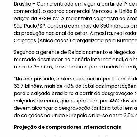
Brasília – Com a entrada em vigor a partir de 1º d
comercial), o acordo comercial Mercosul e União E
edição da BFSHOW. A maior feira calçadista da Amé
São Paulo/SP, contará com mais de 350 marcas bra
da produção nacional do setor. A mostra, realizada 
Calçados (Abicalçados) e organizada pela NürnbergM
Segundo a gerente de Relacionamento e Negócios da
mercado desafiador no cenário internacional, a en
mais de 26 anos, traz otimismo para a indústria calç
“No ano passado, o bloco europeu importou mais de
63,7 bilhões, mais de 40% do total das importações
para o calçado brasileiro a partir da desgravação ta
calçados de couro, que respondem por 45% dos valo
devem alcançar a desgravação tarifária total em a
de calçados na União Europeia situa-se entre 3,5% 
Projeção de compradores internacionais