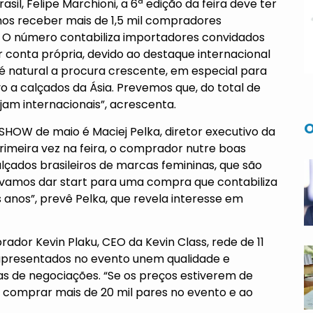
, Felipe Marchioni, a 6ª edição da feira deve ter
mos receber mais de 1,5 mil compradores
ta. O número contabiliza importadores convidados
conta própria, devido ao destaque internacional
 é natural a procura crescente, em especial para
 a calçados da Ásia. Prevemos que, do total de
am internacionais”, acrescenta.
O
OW de maio é Maciej Pelka, diretor executivo da
primeira vez na feira, o comprador nutre boas
çados brasileiros de marcas femininas, que são
 vamos dar start para uma compra que contabiliza
 anos”, prevê Pelka, que revela interesse em
dor Kevin Plaku, CEO da Kevin Class, rede de 11
os apresentados no evento unem qualidade e
as de negociações. “Se os preços estiverem de
 comprar mais de 20 mil pares no evento e ao