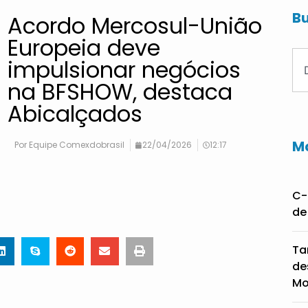
Bu
Acordo Mercosul-União
Europeia deve
impulsionar negócios
na BFSHOW, destaca
Abicalçados
Ma
Por
Equipe Comexdobrasil
22/04/2026
12:17
C-
de
Ta
de
Mo