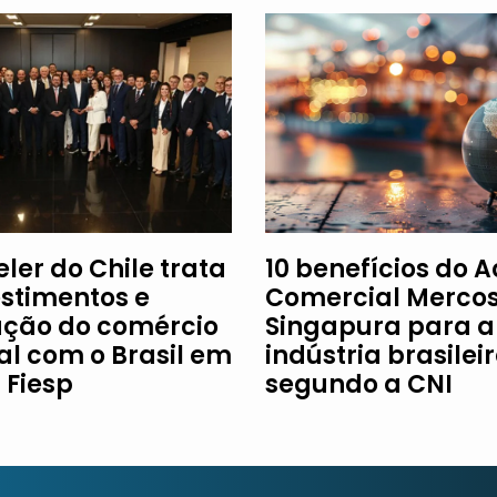
ler do Chile trata
10 benefícios do 
estimentos e
Comercial Mercos
ção do comércio
Singapura para a
al com o Brasil em
indústria brasileir
à Fiesp
segundo a CNI