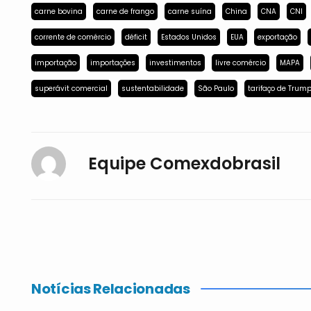
carne bovina
carne de frango
carne suína
China
CNA
CNI
corrente de comércio
déficit
Estados Unidos
EUA
exportação
importação
importações
investimentos
livre comércio
MAPA
superávit comercial
sustentabilidade
São Paulo
tarifaço de Trum
Equipe Comexdobrasil
Notícias Relacionadas