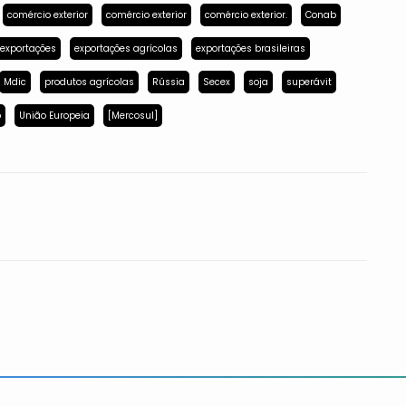
comércio exterior
comércio exterior
comércio exterior.
Conab
exportações
exportações agrícolas
exportações brasileiras
Mdic
produtos agrícolas
Rússia
Secex
soja
superávit
p
União Europeia
[Mercosul]