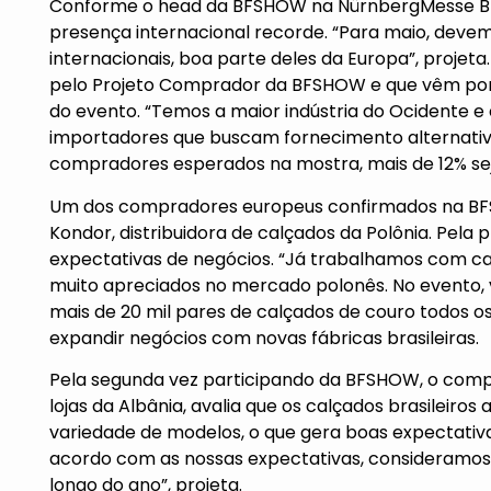
Conforme o head da BFSHOW na NürnbergMesse Brasil
presença internacional recorde. “Para maio, deve
internacionais, boa parte deles da Europa”, proje
pelo Projeto Comprador da BFSHOW e que vêm por 
do evento. “Temos a maior indústria do Ocidente e
importadores que buscam fornecimento alternativo
compradores esperados na mostra, mais de 12% sej
Um dos compradores europeus confirmados na BFSH
Kondor, distribuidora de calçados da Polônia. Pela 
expectativas de negócios. “Já trabalhamos com cal
muito apreciados no mercado polonês. No evento,
mais de 20 mil pares de calçados de couro todos os
expandir negócios com novas fábricas brasileiras.
Pela segunda vez participando da BFSHOW, o compra
lojas da Albânia, avalia que os calçados brasileir
variedade de modelos, o que gera boas expectativ
acordo com as nossas expectativas, consideramos
longo do ano”, projeta.