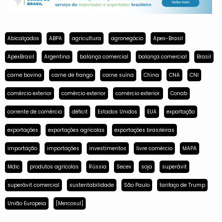
Abicalçados
ABPA
agricultura
agronegócio
Apex-Brasil
ApexBrasil
Argentina
balança comercial
balança comercial
Brasil
carne bovina
carne de frango
carne suína
China
CNA
CNI
comércio exterior
comércio exterior
comércio exterior.
Conab
corrente de comércio
déficit
Estados Unidos
EUA
exportação
exportações
exportações agrícolas
exportações brasileiras
importação
importações
investimentos
livre comércio
MAPA
Mdic
produtos agrícolas
Rússia
Secex
soja
superávit
superávit comercial
sustentabilidade
São Paulo
tarifaço de Trump
União Europeia
[Mercosul]