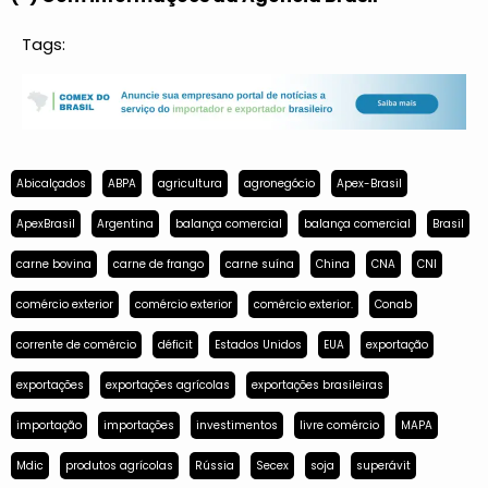
Tags:
Abicalçados
ABPA
agricultura
agronegócio
Apex-Brasil
ApexBrasil
Argentina
balança comercial
balança comercial
Brasil
carne bovina
carne de frango
carne suína
China
CNA
CNI
comércio exterior
comércio exterior
comércio exterior.
Conab
corrente de comércio
déficit
Estados Unidos
EUA
exportação
exportações
exportações agrícolas
exportações brasileiras
importação
importações
investimentos
livre comércio
MAPA
Mdic
produtos agrícolas
Rússia
Secex
soja
superávit