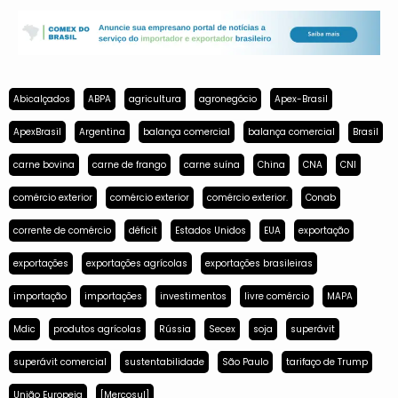
Abicalçados
ABPA
agricultura
agronegócio
Apex-Brasil
ApexBrasil
Argentina
balança comercial
balança comercial
Brasil
carne bovina
carne de frango
carne suína
China
CNA
CNI
comércio exterior
comércio exterior
comércio exterior.
Conab
corrente de comércio
déficit
Estados Unidos
EUA
exportação
exportações
exportações agrícolas
exportações brasileiras
importação
importações
investimentos
livre comércio
MAPA
Mdic
produtos agrícolas
Rússia
Secex
soja
superávit
superávit comercial
sustentabilidade
São Paulo
tarifaço de Trump
União Europeia
[Mercosul]