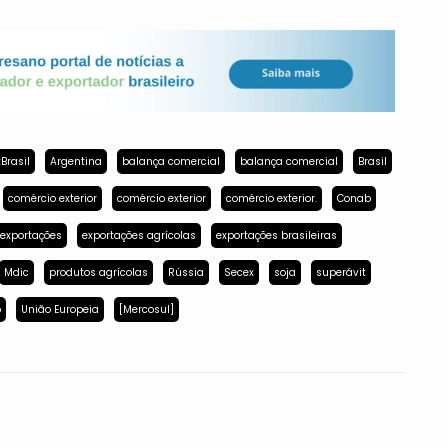
Brasil
Argentina
balança comercial
balança comercial
Brasil
comércio exterior
comércio exterior
comércio exterior.
Conab
exportações
exportações agrícolas
exportações brasileiras
Mdic
produtos agrícolas
Rússia
Secex
soja
superávit
p
União Europeia
[Mercosul]