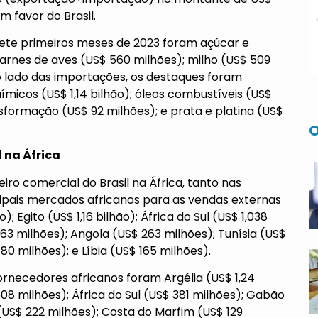
m favor do Brasil.
 sete primeiros meses de 2023 foram açúcar e
 carnes de aves (US$ 560 milhões); milho (US$ 509
o lado das importações, os destaques foram
uímicos (US$ 1,14 bilhão); óleos combustíveis (US$
sformação (US$ 92 milhões); e prata e platina (US$
O
l na África
iro comercial do Brasil na África, tanto nas
ipais mercados africanos para as vendas externas
); Egito (US$ 1,16 bilhão); África do Sul (US$ 1,038
63 milhões); Angola (US$ 263 milhões); Tunísia (US$
80 milhões): e Líbia (US$ 165 milhões).
fornecedores africanos foram Argélia (US$ 1,24
08 milhões); África do Sul (US$ 381 milhões); Gabão
(US$ 222 milhões); Costa do Marfim (US$ 129