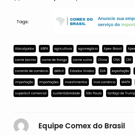
Tags:
Abicalçados
ABPA
agricultura
agronegócio
Apex-Brasil
Apex
carne bovina
carne de frango
carne suína
China
CNA
CNI
corrente de comércio
déficit
Estados Unidos
EUA
exportação
importação
importações
investimentos
livre comércio
MAPA
superávit comercial
sustentabilidade
São Paulo
tarifaço de Trum
Equipe Comex do Brasil