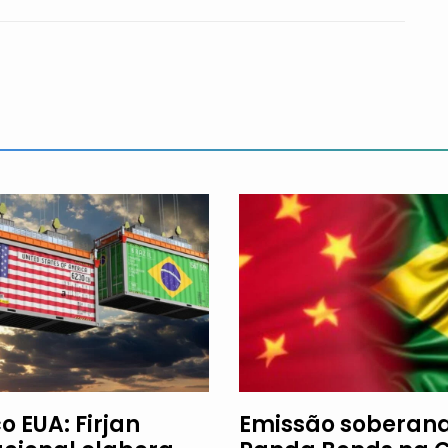
o EUA: Firjan
Emissão soberan