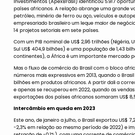
Investimentos (ApexBrasil) identificou 5.917 oport
países africanos. A relação abrange uma grande va
petróleo, minério de ferro ou aço, veículos e auto
empresariado brasileiro um leque maior de negócios
14 projetos setoriais em sete países.
Com um PIB nominal de US$ 2,96 trilhões (Nigéria, US
Sul US$ 404,9 bilhões) e uma população de 1,43 bil
continentes), a África é um importante mercado pa
Mas o fluxo de comércio do Brasil com o bloco afri
números mais expressivos em 2013, quando o Brasil e
bilhões em produtos africanos. A partir dali a corr
e apenas se recuperou em 2022, quando as vendas br
exportações dos países africanos somaram US$ 8,5
Intercâmbio em queda em 2023
Este ano, de janeiro a julho, o Brasil exportou US$ 
-2,3% em relação ao mesmo período de 2022) e impo
retração de -0,1%), com uma corrente de comérc