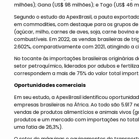
milhões); Gana (US$ 98 milhões); e Togo (US$ 46 mi
Segundo o estudo da ApexBrasil, a pauta exportador
em commodities, com destaque para os grupos de 
(açúcar, milho, carnes de aves, soja, carne bovina e
combustíveis. Em 2022, as vendas brasileiras de tr
2.602%, comparativamente com 2021, atingindo a ci
No tocante às importações brasileiras originárias 
setor petroquímico, liderados por adubos e fertiliz
correspondem a mais de 75% do valor total importa
Oportunidades comerciais
Em seu estudo, a ApexBrasil identificou oportunid
empresas brasileiras na África. Ao todo são 5.917 
vendas de produtos alimentícios e animais vivos (g
produtos e um mercado com importações no total de
uma fatia de 26,3%).
O setor de máquinas e equipamentos de transpor