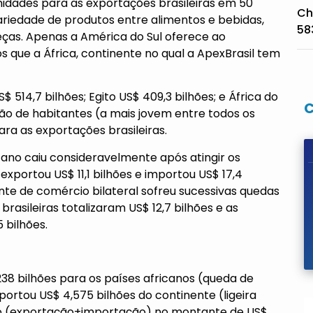
unidades para as exportações brasileiras em 50
Ch
riedade de produtos entre alimentos e bebidas,
58
peças. Apenas a América do Sul oferece ao
 que a África, continente no qual a ApexBrasil tem
$ 514,7 bilhões; Egito US$ 409,3 bilhões; e África do
hão de habitantes (a mais jovem entre todos os
ra as exportações brasileiras.
cano caiu consideravelmente após atingir os
xportou US$ 11,1 bilhões e importou US$ 17,4
ente de comércio bilateral sofreu sucessivas quedas
asileiras totalizaram US$ 12,7 bilhões e as
 bilhões.
7,238 bilhões para os países africanos (queda de
rtou US$ 4,575 bilhões do continente (ligeira
io (exportação+importação) no montante de US$