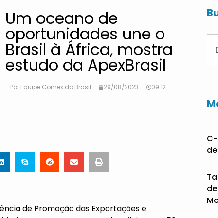
Bu
Um oceano de
oportunidades une o
Brasil à África, mostra
estudo da ApexBrasil
Por
Equipe Comex do Brasil
29/08/2023
09:12
Ma
C-
de
Ta
de
Mo
 Agência de Promoção das Exportações e