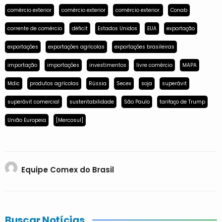
comércio exterior
comércio exterior
comércio exterior.
Conab
corrente de comércio
déficit
Estados Unidos
EUA
exportação
exportações
exportações agrícolas
exportações brasileiras
importação
importações
investimentos
livre comércio
MAPA
Mdic
produtos agrícolas
Rússia
Secex
soja
superávit
superávit comercial
sustentabilidade
São Paulo
tarifaço de Trump
União Europeia
[Mercosul]
Equipe Comex do Brasil
Buscar Notícias