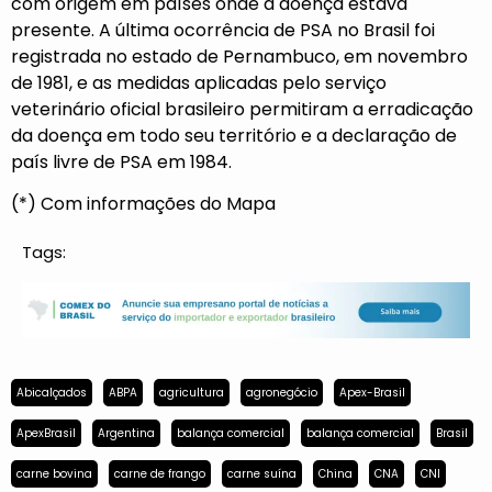
com origem em países onde a doença estava
presente. A última ocorrência de PSA no Brasil foi
registrada no estado de Pernambuco, em novembro
de 1981, e as medidas aplicadas pelo serviço
veterinário oficial brasileiro permitiram a erradicação
da doença em todo seu território e a declaração de
país livre de PSA em 1984.
(*) Com informações do Mapa
Tags:
Abicalçados
ABPA
agricultura
agronegócio
Apex-Brasil
ApexBrasil
Argentina
balança comercial
balança comercial
Brasil
carne bovina
carne de frango
carne suína
China
CNA
CNI