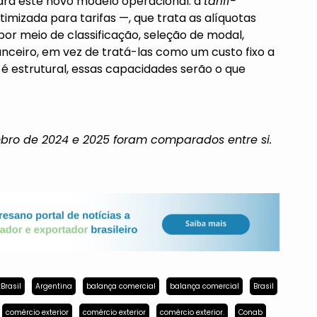
para este novo modelo operacional: a
tariff-
imizada para tarifas —, que trata as alíquotas
or meio de classificação, seleção de modal,
eiro, em vez de tratá-las como um custo fixo a
 é estrutural, essas capacidades serão o que
bro de 2024 e 2025 foram comparados entre si.
Brasil
Argentina
balança comercial
balança comercial
Brasil
comércio exterior
comércio exterior
comércio exterior.
Conab