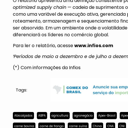
O relatório apresenta uma definição consistente 
optimized supply chain
— cadeia de suprimentos ot
como uma variável de execução ativa, gerenciada p
roteamento, armazenagem e sequenciamento financ
ser absorvido. Em um ambiente onde a volatilidade
diferenciará os líderes no comércio global.
Para ler o relatório, acesse
www.infios.com
¹Períodos de maio a dezembro e de julho a dezem
(*) Com informações da Infios
Tags:
Abicalçados
ABPA
agricultura
agronegócio
Apex-Brasil
Apex
carne bovina
carne de frango
carne suína
China
CNA
CNI