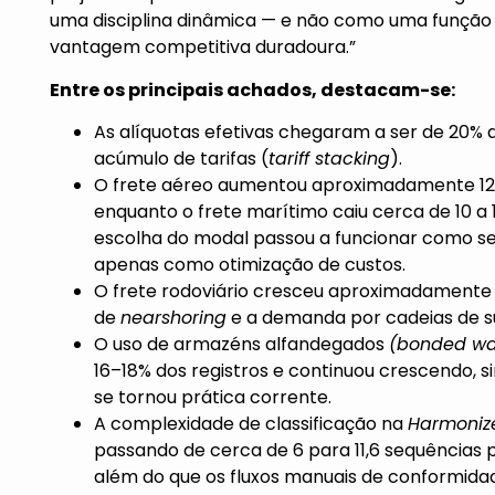
uma disciplina dinâmica — e não como uma função
vantagem competitiva duradoura.”
Entre os principais achados, destacam-se:
As alíquotas efetivas chegaram a ser de 20% 
acúmulo de tarifas (
tariff stacking
).
O frete aéreo aumentou aproximadamente 12
enquanto o frete marítimo caiu cerca de 10 a
escolha do modal passou a funcionar como seg
apenas como otimização de custos.
O frete rodoviário cresceu aproximadamente 
de
nearshoring
e a demanda por cadeias de su
O uso de armazéns alfandegados
(bonded wa
16–18% dos registros e continuou crescendo, s
se tornou prática corrente.
A complexidade de classificação na
Harmonize
passando de cerca de 6 para 11,6 sequências 
além do que os fluxos manuais de conformid