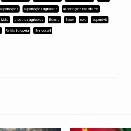
exportações
exportações agrícolas
exportações brasileiras
Mdic
produtos agrícolas
Rússia
Secex
soja
superávit
p
União Europeia
[Mercosul]