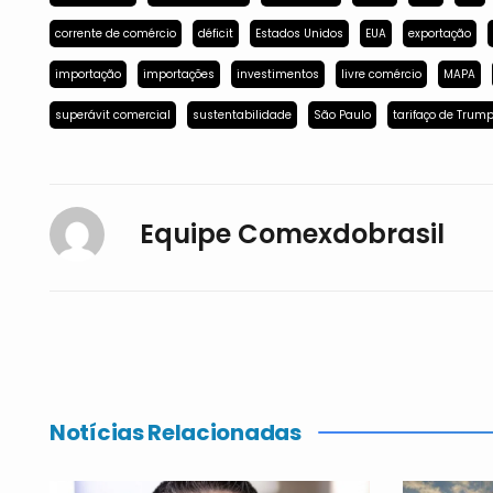
corrente de comércio
déficit
Estados Unidos
EUA
exportação
importação
importações
investimentos
livre comércio
MAPA
superávit comercial
sustentabilidade
São Paulo
tarifaço de Trum
Equipe Comexdobrasil
Notícias Relacionadas