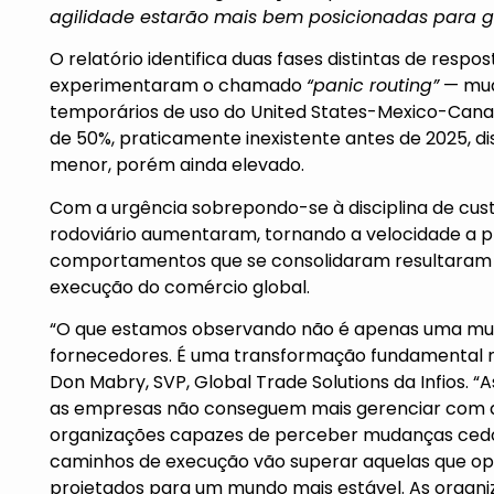
agilidade estarão mais bem posicionadas para g
O relatório identifica duas fases distintas de respo
experimentaram o chamado
“panic routing”
— mud
temporários de uso do United States-Mexico-Cana
de 50%, praticamente inexistente antes de 2025, d
menor, porém ainda elevado.
Com a urgência sobrepondo-se à disciplina de custo
rodoviário aumentaram, tornando a velocidade a p
comportamentos que se consolidaram resultaram 
execução do comércio global.
“O que estamos observando não é apenas uma mud
fornecedores. É uma transformação fundamental n
Don Mabry, SVP, Global Trade Solutions da Infios. “A
as empresas não conseguem mais gerenciar com aj
organizações capazes de perceber mudanças cedo,
caminhos de execução vão superar aquelas que op
projetados para um mundo mais estável. As organ