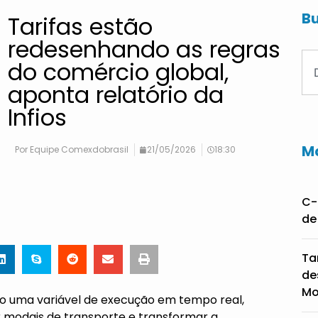
Bu
Tarifas estão
redesenhando as regras
do comércio global,
aponta relatório da
Infios
Ma
Por
Equipe Comexdobrasil
21/05/2026
18:30
C-
de
Ta
de
Mo
do uma variável de execução em tempo real,
r modais de transporte e transformar a