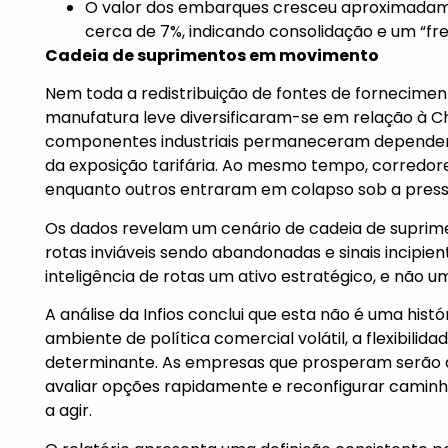
O valor dos embarques cresceu aproximadame
cerca de 7%, indicando consolidação e um “fre
Cadeia de suprimentos em movimento
Nem toda a redistribuição de fontes de fornecim
manufatura leve diversificaram-se em relação à Ch
componentes industriais permaneceram dependent
da exposição tarifária. Ao mesmo tempo, corredor
enquanto outros entraram em colapso sob a pressã
Os dados revelam um cenário de cadeia de suprim
rotas inviáveis sendo abandonadas e sinais incipien
inteligência de rotas um ativo estratégico, e não u
A análise da Infios conclui que esta não é uma his
ambiente de política comercial volátil, a flexibilid
determinante. As empresas que prosperam serão 
avaliar opções rapidamente e reconfigurar camin
a agir.