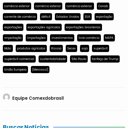
comércio exterior
comércio exterior
comércio exterior.
Conab
corrente de comércio
déficit
Estados Unidos
EUA
exportação
exportações
exportações agrícolas
exportações brasileiras
importação
importações
investimentos
livre comércio
MAPA
Mdic
produtos agrícolas
Rússia
Secex
soja
superávit
superávit comercial
sustentabilidade
São Paulo
tarifaço de Trump
União Europeia
[Mercosul]
Equipe Comexdobrasil
Buscar Notícias