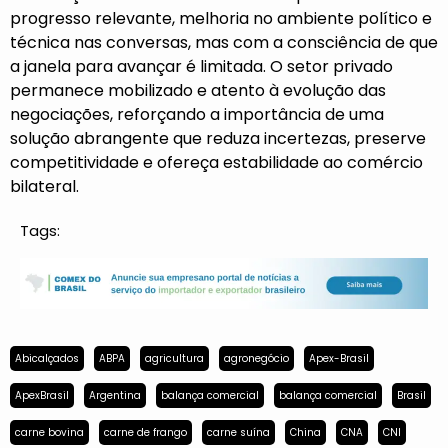
progresso relevante, melhoria no ambiente político e
técnica nas conversas, mas com a consciência de que
a janela para avançar é limitada. O setor privado
permanece mobilizado e atento à evolução das
negociações, reforçando a importância de uma
solução abrangente que reduza incertezas, preserve
competitividade e ofereça estabilidade ao comércio
bilateral.
Tags:
Abicalçados
ABPA
agricultura
agronegócio
Apex-Brasil
ApexBrasil
Argentina
balança comercial
balança comercial
Brasil
carne bovina
carne de frango
carne suína
China
CNA
CNI