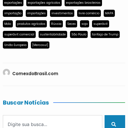
exportações
exportações agrícolas
exportações brasileiras
importação
importações
investimentos
livre comércio
MAPA
Mdic
produtos agrícolas
Rússia
Secex
soja
superávit
superávit comercial
sustentabilidade
São Paulo
tarifaço de Trump
União Europeia
[Mercosul]
ComexdoBrasil.com
Buscar Notícias