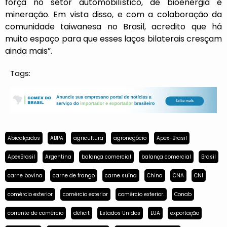
força no setor automobilístico, de bioenergia e
mineração. Em vista disso, e com a colaboração da
comunidade taiwanesa no Brasil, acredito que há
muito espaço para que esses laços bilaterais cresçam
ainda mais”.
Tags:
Abicalçados
ABPA
agricultura
agronegócio
Apex-Brasil
ApexBrasil
Argentina
balança comercial
balança comercial
Brasil
carne bovina
carne de frango
carne suína
China
CNA
CNI
comércio exterior
comércio exterior
comércio exterior.
Conab
corrente de comércio
déficit
Estados Unidos
EUA
exportação