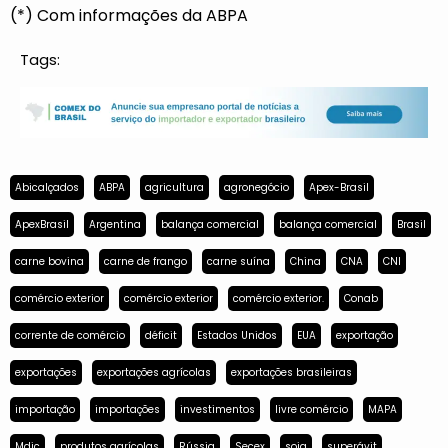
(*) Com informações da ABPA
Tags:
Abicalçados
ABPA
agricultura
agronegócio
Apex-Brasil
ApexBrasil
Argentina
balança comercial
balança comercial
Brasil
carne bovina
carne de frango
carne suína
China
CNA
CNI
comércio exterior
comércio exterior
comércio exterior.
Conab
corrente de comércio
déficit
Estados Unidos
EUA
exportação
exportações
exportações agrícolas
exportações brasileiras
importação
importações
investimentos
livre comércio
MAPA
Mdic
produtos agrícolas
Rússia
Secex
soja
superávit