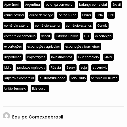
ApexBrasil
Argentina
balança comercial
balança comercial
Brasil
carne bovina
carne de frango
carne suína
China
CNA
CNI
comércio exterior
comércio exterior
comércio exterior.
Conab
corrente de comércio
déficit
Estados Unidos
EUA
exportação
exportações
exportações agrícolas
exportações brasileiras
importação
importações
investimentos
livre comércio
MAPA
Mdic
produtos agrícolas
Rússia
Secex
soja
superávit
superávit comercial
sustentabilidade
São Paulo
tarifaço de Trump
União Europeia
[Mercosul]
Equipe Comexdobrasil