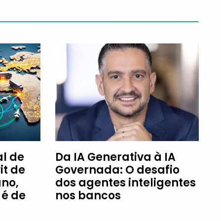
l de
Da IA Generativa à IA
it de
Governada: O desafio
ano,
dos agentes inteligentes
é de
nos bancos