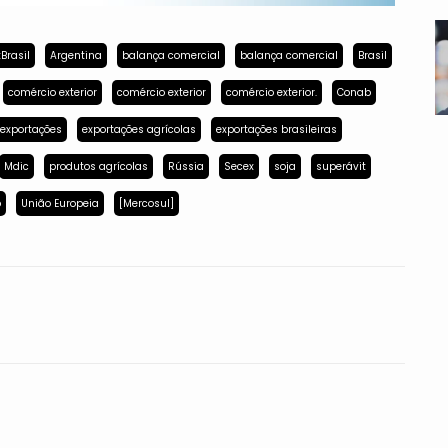
Brasil
Argentina
balança comercial
balança comercial
Brasil
comércio exterior
comércio exterior
comércio exterior.
Conab
exportações
exportações agrícolas
exportações brasileiras
Mdic
produtos agrícolas
Rússia
Secex
soja
superávit
p
União Europeia
[Mercosul]