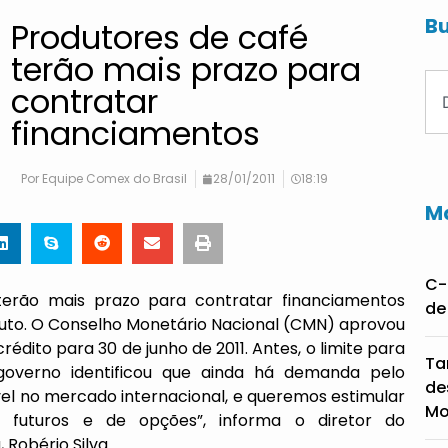
Bu
Produtores de café
terão mais prazo para
contratar
financiamentos
Por
Equipe Comex do Brasil
28/01/2011
18:19
Ma
C-
erão mais prazo para contratar financiamentos
de
duto. O Conselho Monetário Nacional (CMN) aprovou
édito para 30 de junho de 2011. Antes, o limite para
Ta
governo identificou que ainda há demanda pelo
de
vel no mercado internacional, e queremos estimular
Mo
 futuros e de opções”, informa o diretor do
 Robério Silva.