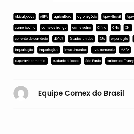
Abicalçados
ABPA
agricultura
agronegócio
Apex-Brasil
Apex
carne bovina
carne de frango
carne suína
China
CNA
CNI
corrente de comércio
déficit
Estados Unidos
EUA
exportação
importação
importações
investimentos
livre comércio
MAPA
superávit comercial
sustentabilidade
São Paulo
tarifaço de Trum
Equipe Comex do Brasil