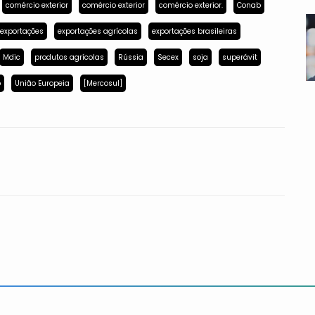
comércio exterior
comércio exterior
comércio exterior.
Conab
exportações
exportações agrícolas
exportações brasileiras
Mdic
produtos agrícolas
Rússia
Secex
soja
superávit
p
União Europeia
[Mercosul]