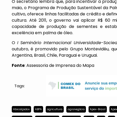
O secretário lembra que, para incentivar a produ
maio, o Programa de Produção Sustentável da Palm
cultivo, oferece linhas facilitadas de crédito e d
cultura. Até 2011, o governo vai aplicar R$ 60
capacidade de produção de sementes e estabe
excelência em palma de óleo.
O
I Seminário Internacional Universidade-Soci
outubro, é promovido pelo Grupo Montevidéu, qu
Argentina, Brasil, Chile, Paraguai e Uruguai.
Fonte
: Assessoria de Imprensa do Mapa
Tags:
Abicalçados
ABPA
agricultura
agronegócio
Apex-Brasil
Apex