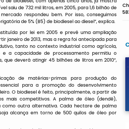
ro de biodiesel, com apenas cinco anos, já mostra
Ch
l saiu de 732 mil litros, em 2005, para 1,6 bilhão de
58
 o mercado respondeu bem. Por isso, conseguimos
gatória de 5% (B5) de biodiesel ao diesel”, explica.
 instituída por lei em 2005 e prevê uma ampliação
tir janeiro de 2013, mas a regra foi antecipada para
utivo, tanto no contexto industrial como agrícola,
óleo e a capacidade de processamento permitiu o
que deverá atingir 45 bilhões de litros em 2010”,
ficação de matérias-primas para produção do
essencial para a promoção do desenvolvimento
iro. O biodiesel é feito, principalmente, a partir de
os mais competitivos. A palma de óleo (dendê),
a como outra alternativa. Cada hectare de palma
soja alcança em torno de 500 quilos de óleo por