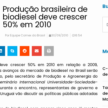
Bu
Produção brasileira de
biodiesel deve crescer
50% em 2010
Por
Equipe Comex do Brasil
30/09/2010
16:54
Ma
l deve crescer 50% em 2010 em relação a 2009,
C-
os avanços do mercado de biodiesel no Brasil serão
de
ro, pelo secretário de Produção e Agroenergia do
Seminário Internacional Universidade-Sociedade-
Ta
 Durante o encontro, representantes de governo e
de
 Uruguai vão discutir as políticas públicas adotadas
Mo