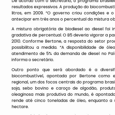
De acordo com o secretário, o programa brasilei
resultados expressivos. A produção do biocombustíve
litros, em 2009. “O governo criou condições e
antecipar em três anos o percentual da mistura obri
A mistura obrigatória de biodiesel ao diesel foi
gradativa de percentual. O B5 deveria vigorar a par
2010. Conforme Bertone, a resposta do setor prod
possibilitou a medida. “A disponibilidade de 
atendimento de 5% da demanda de diesel no País, 
informa o secretário.
Outro ponto que será abordado é a diversi
biocombustível, apontada por Bertone como 
regional, um dos focos centrais do programa brasile
soja, sebo bovino e caroço de algodão, produt
oleaginosa mais produtiva do mundo, é apontad
rende até cinco toneladas de óleo, enquanto a 
hectare.