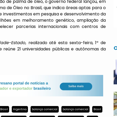
ção de palma de óleo, o governo federal lançou, em
a de Óleo no Brasil, que indica áreas aptas para o
efine investimentos em pesquisa e desenvolvimento da
 milhões em melhoramento genético, ampliação da
lecer parcerias internacionais com centros de
edade-Estado
,
realizado até esta sexta-feira, 1º de
O
e reúne 21 universidades públicas e autônomas da
Brasil
Argentina
balança comercial
balança comercial
Brasil