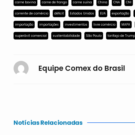
carne bovina
carne de frango
carne suína
China
CNA
CNI
corrente de comércio
déficit
Estados Unidos
EUA
exportação
importação
importações
investimentos
livre comércio
MAPA
superávit comercial
sustentabilidade
São Paulo
tarifaço de Trum
Equipe Comex do Brasil
Notícias Relacionadas