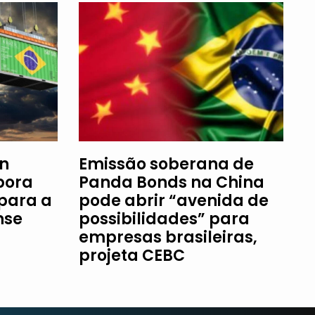
an
Emissão soberana de
bora
Panda Bonds na China
 para a
pode abrir “avenida de
nse
possibilidades” para
empresas brasileiras,
projeta CEBC