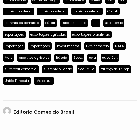
comércio exterior
comércio exterior
comércio exterior.
Conab
corrente de comércio
déficit
Estados Unidos
EUA
exportação
exportações
exportações agrícolas
exportações brasileiras
importação
importações
investimentos
livre comércio
MAPA
Mdic
produtos agrícolas
Rússia
Secex
soja
superávit
superávit comercial
sustentabilidade
São Paulo
tarifaço de Trump
União Europeia
[Mercosul]
Editoria Comex do Brasil