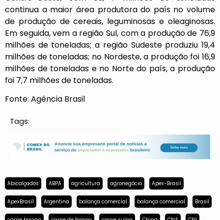
continua a maior área produtora do país no volume
de produção de cereais, leguminosas e oleaginosas.
Em seguida, vem a região Sul, com a produção de 76,9
milhões de toneladas; a região Sudeste produziu 19,4
milhões de toneladas; no Nordeste, a produção foi 16,9
milhões de toneladas e no Norte do país, a produção
foi 7,7 milhões de toneladas.
Fonte: Agência Brasil
Tags:
Abicalçados
ABPA
agricultura
agronegócio
Apex-Brasil
ApexBrasil
Argentina
balança comercial
balança comercial
Brasil
carne bovina
carne de frango
carne suína
China
CNA
CNI