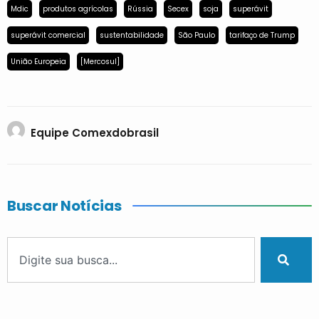
Mdic
produtos agrícolas
Rússia
Secex
soja
superávit
superávit comercial
sustentabilidade
São Paulo
tarifaço de Trump
União Europeia
[Mercosul]
Equipe Comexdobrasil
Buscar Notícias