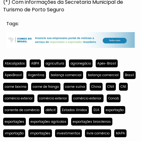
(*) Com informações da Secretaria Municipal de
Turismo de Porto Seguro
Tags:
Abicalçados
ABPA
agricultura
agronegócio
Apex-Brasil
ApexBrasil
Argentina
balança comercial
balança comercial
Brasil
carne bovina
carne de frango
carne suína
China
CNA
CNI
comércio exterior
comércio exterior
comércio exterior.
Conab
corrente de comércio
déficit
Estados Unidos
EUA
exportação
exportações
exportações agrícolas
exportações brasileiras
importação
importações
investimentos
livre comércio
MAPA